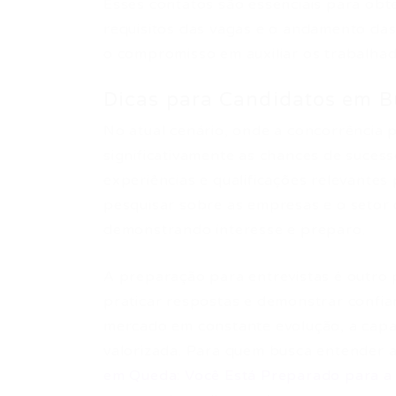
Esses contatos são essenciais para obt
requisitos das vagas e o andamento das
o compromisso em auxiliar os trabalha
Dicas para Candidatos em 
No atual cenário, onde a concorrência 
significativamente as chances de suces
experiências e qualificações relevantes
pesquisar sobre as empresas e o setor
demonstrando interesse e preparo.
A preparação para entrevistas é outro 
praticar respostas e demonstrar confi
mercado em constante evolução, a capa
valorizada. Para quem busca entender a
em Queda: Você Está Preparado para a