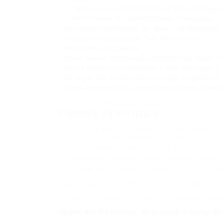
O Cenário Atual de Emprego no Sertão Perna
Como Acessar as Oportunidades Divulgadas
Dicas para Candidatos em Busca de Emprego
Análise do Mercado de Trabalho Formal
Perguntas Frequentes
Quais são as cidades que oferecem as vagas 
Como posso me candidatar a uma das vagas?
As vagas são atualizadas com que frequência?
Onde encontro mais informações sobre o mercad
⏱ Tempo de leitura: 8 minutos
Pontos Principais
A Agência do Trabalho de Pernambuco está co
As vagas são para Petrolina, Araripina e Salgue
Os interessados podem acessar as oportunidad
O atendimento presencial em Petrolina ocorre
As vagas são atualizadas diariamente, incentiv
O mercado de trabalho em Pernambuco,
cenário dinâmico com a divulgação de 
vagas em Petrolina, Araripina e Salguei