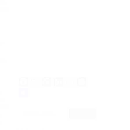
os,
stra
ar
so,
Facebook
Twitter
WhatsApp
LinkedIn
Email
Messenge
Share
,
um
ente
e
a