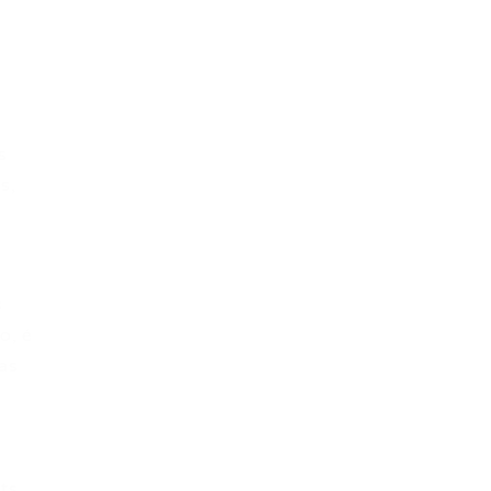
s
s,
s
o, é
as
ts