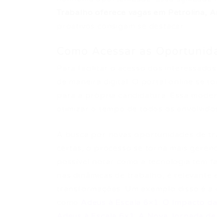
Trabalho oferece vagas em Petrolina, Ar
proativos consigam se destacar.
Como Acessar as Oportunid
Para facilitar o acesso dos interessado
de maneira digital. O portal online se t
para a própria candidatura. Essa moder
otimizar o tempo de todos os envolvidos
A busca por novas oportunidades de tr
certas, o processo se torna mais geren
possível notar como a tecnologia tem f
nas dinâmicas de trabalho, é relevant
transformações. Um exemplo disso é a d
como
Adeus à Escala 6×1: O Impacto d
Adeus à Escala 6×1: A Nova Jornada d