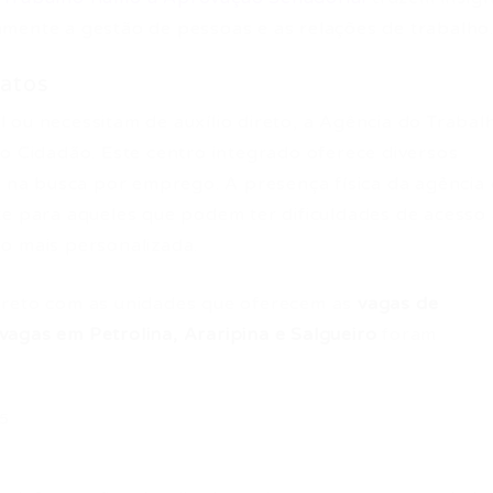
mente a gestão de pessoas e as relações de trabalho
atos
 ou necessitam de auxílio direto, a Agência do Trabal
so Cidadão. Este centro integrado oferece diversos
e na busca por emprego. A presença física da agência 
te para aqueles que podem ter dificuldades de acesso
o mais personalizada.
ireto com as unidades que oferecem as
vagas de
agas em Petrolina, Araripina e Salgueiro
foram
65