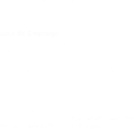
er informações detalhadas sobre os processos seletiv
 candidaturas. A disponibilidade desses canais demon
dores em sua jornada de recolocação.
Busca de Emprego
pode ser acirrada, algumas estratégias podem aument
so. Manter o currículo sempre atualizado, destacando
 para as vagas desejadas, é o primeiro passo. Além dis
 de atuação pode fornecer uma vantagem competitiva,
ponto crucial. Estar ciente das perguntas mais comuns
ança são atitudes que causam uma boa impressão. Em 
cidade de adaptação e aprendizado contínuo é altam
s novas tendências, o artigo
Anúncios de Vagas Onlin
 Nova Realidade do Mercado de Trabalho?
oferece um