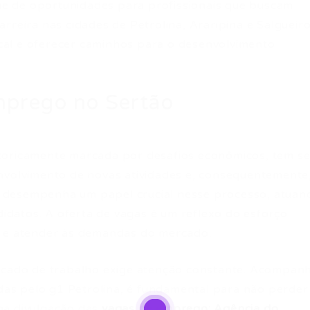
e de oportunidades para profissionais que buscam
rreira nas cidades de Petrolina, Araripina e Salgueiro
local e oferecer caminhos para o desenvolvimento
mprego no Sertão
toricamente marcada por desafios econômicos, tem s
nvolvimento de novas atividades e, consequentemente
 desempenha um papel crucial nesse processo, atuan
datos. A oferta de vagas é um reflexo do esforço
l e atender às demandas do mercado.
ercado de trabalho exige atenção constante. Acompan
adas pelo g1 Petrolina, é fundamental para não perder
na divulgação das
vagas de emprego: Agência do