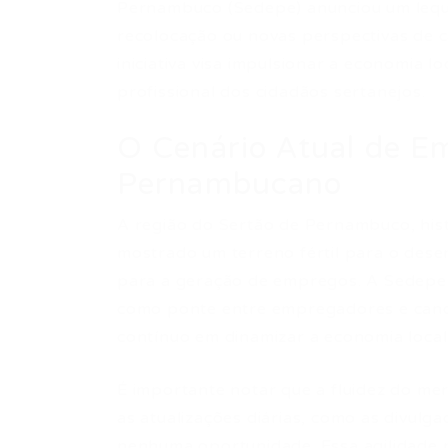
Pernambuco (Sedepe) anunciou um lequ
recolocação ou novas perspectivas de ca
iniciativa visa impulsionar a economia 
profissional dos cidadãos sertanejos.
O Cenário Atual de E
Pernambucano
A região do Sertão de Pernambuco, his
mostrado um terreno fértil para o dese
para a geração de empregos. A Sedepe
como ponte entre empregadores e candi
contínuo em dinamizar a economia loca
É importante notar que a fluidez do m
as atualizações diárias, como as divulg
nenhuma oportunidade. Essa agilidade 