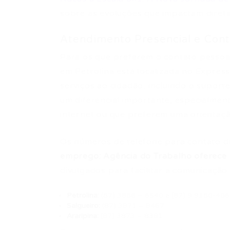
sobre as evoluções que impactam direta
Atendimento Presencial e Cont
Para os que preferem o contato pessoal
em Petrolina está localizada no Expres
serviços ao cidadão, incluindo o suport
um diferencial importante, especialmen
internet ou que preferem uma orientaçã
Os números de telefone para contato d
emprego: Agência do Trabalho oferece v
divulgados para facilitar a comunicação:
Petrolina:
(87) 3866 – 6540 e (87) 9 9180-40
Salgueiro:
(87) 3871 – 8467
Araripina:
(87) 3873 – 8381