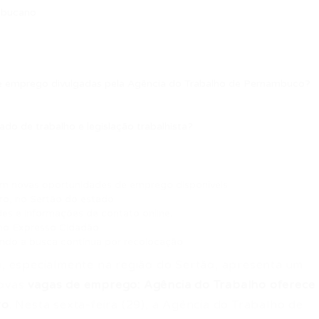
mbucano
de emprego divulgadas pela Agência do Trabalho de Pernambuco?
o de trabalho e legislação trabalhista?
m novas oportunidades de emprego disponíveis.
iro, no Sertão do estado.
es e informações de contato online.
 no Expresso Cidadão.
ando a busca contínua por recolocação.
 especialmente na região do Sertão, apresenta um
novas
vagas de emprego: Agência do Trabalho oferece
ro
. Nesta sexta-feira (29), a Agência do Trabalho de