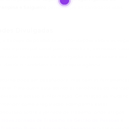
aripina e Salgueiro
permite que os candidatos mais
ades Divulgadas
s, a Sedepe disponibiliza as informações sobre as vaga
ornou o principal canal para consulta e, em muitos caso
nização no processo de divulgação e candidatura visa
, desde o candidato até a própria agência.
abalho pode ser desafiadora, mas com as ferramenta
ciável. Para quem está atento às tendências do mercad
acilitado o acesso à informação. Em relação às mudanç
e entender como a legislação acompanha essas
iscussão sobre a jornada de trabalho, onde artigos
a Nova Jornada de Trabalho na Gestão de Pessoas
e
e Trabalho Rumo à Aprovação Senadorial
trazem insigh