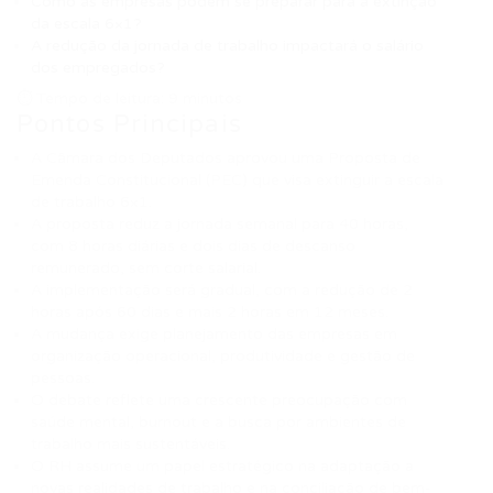
Como as empresas podem se preparar para a extinção
da escala 6×1?
A redução da jornada de trabalho impactará o salário
dos empregados?
⏱ Tempo de leitura: 9 minutos
Pontos Principais
A Câmara dos Deputados aprovou uma Proposta de
Emenda Constitucional (PEC) que visa extinguir a escala
de trabalho 6×1.
A proposta reduz a jornada semanal para 40 horas,
com 8 horas diárias e dois dias de descanso
remunerado, sem corte salarial.
A implementação será gradual, com a redução de 2
horas após 60 dias e mais 2 horas em 12 meses.
A mudança exige planejamento das empresas em
organização operacional, produtividade e gestão de
pessoas.
O debate reflete uma crescente preocupação com
saúde mental, burnout e a busca por ambientes de
trabalho mais sustentáveis.
O RH assume um papel estratégico na adaptação a
novas realidades de trabalho e na conciliação de bem-