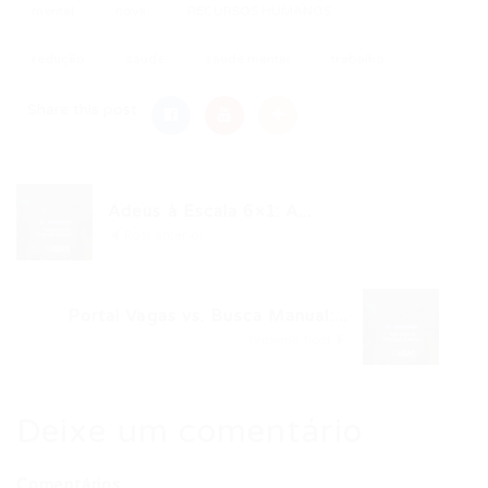
mental
nova
RECURSOS HUMANOS
redução
saude
saúde mental
trabalho
Share this post
Adeus à Escala 6×1: A...
Post anterior
Portal Vagas vs. Busca Manual:...
Próximo Post
Deixe um comentário
Comentários