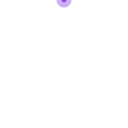
tendem a ser mais produtivos e engajados.
Fortalecimento das Relações Sociais:
O tempo livre
permite cultivar relacionamentos pessoais e familiares,
importantes para o bem-estar geral.
Para aprofundar sobre como os benefícios
corporativos podem influenciar positivamente
a vida dos colaboradores,
confira o segredo
por trás da saúde mental e financeira dos
trabalhadores
.
O Futuro do Trabalho é
Agora
A
aprovação do fim da escala 6×1 na Câmara
amplia debate sobre gestão de pessoas
,
sinalizando uma tendência global de
reavaliação das jornadas de trabalho.