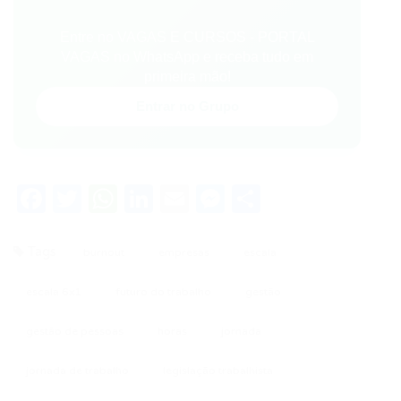
Entre no VAGAS E CURSOS - PORTAL
VAGAS no WhatsApp e receba tudo em
primeira mão!
Entrar no Grupo
Facebook
Twitter
WhatsApp
LinkedIn
Email
Messenger
Share
Tags
burnout
empresas
escala
escala 6x1
futuro do trabalho
gestão
gestão de pessoas
horas
jornada
jornada de trabalho
legislação trabalhista