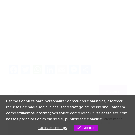
Facebook
Twitter
WhatsApp
LinkedIn
Email
Messenger
Share
Usamos cookies para personalizar conteúdos e anúncios, oferecer
recursos de mídia social e analisar o tráfego em nosso site. Também
Veja mais
compartilhamos informações sobre como você utiliza nosso site com
nossos parceiros de mídia social, publicidade e análise.
View more
Governo Detalha Imunidades Da
Cookies settings
Aceitar
Contribuição...