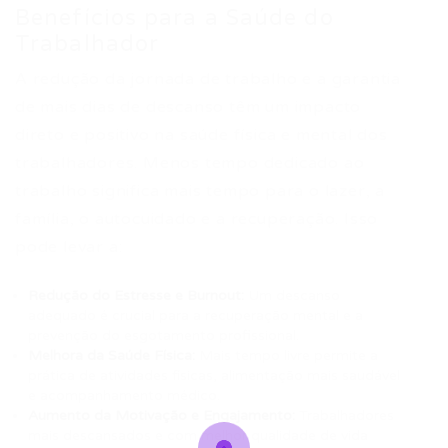
Benefícios para a Saúde do
Trabalhador
A redução da jornada de trabalho e a garantia
de mais dias de descanso têm um impacto
direto e positivo na saúde física e mental dos
trabalhadores. Menos tempo dedicado ao
trabalho significa mais tempo para o lazer, a
família, o autocuidado e a recuperação. Isso
pode levar a:
Redução do Estresse e Burnout:
Um descanso
adequado é crucial para a recuperação mental e a
prevenção do esgotamento profissional.
Melhora da Saúde Física:
Mais tempo livre permite a
prática de atividades físicas, alimentação mais saudável
e acompanhamento médico.
Aumento da Motivação e Engajamento:
Trabalhadores
mais descansados e com melhor qualidade de vida