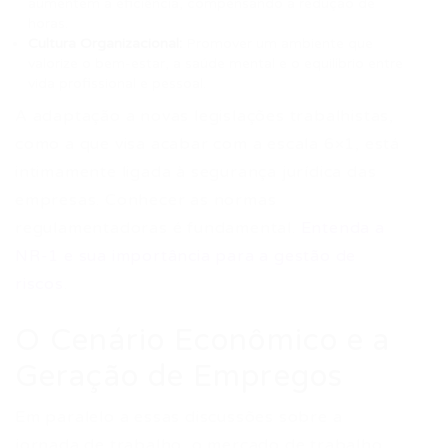
aumentem a eficiência, compensando a redução de
horas.
Cultura Organizacional:
Promover um ambiente que
valorize o bem-estar, a saúde mental e o equilíbrio entre
vida profissional e pessoal.
A adaptação a novas legislações trabalhistas,
como a que visa acabar com a escala 6×1, está
intimamente ligada à segurança jurídica das
empresas. Conhecer as normas
regulamentadoras é fundamental.
Entenda a
NR-1 e sua importância para a gestão de
riscos
.
O Cenário Econômico e a
Geração de Empregos
Em paralelo a essas discussões sobre a
jornada de trabalho, o mercado de trabalho