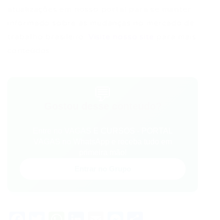
atualizações em nosso portal para se manter
informado sobre as mudanças no mercado de
trabalho brasileiro.
Visite nosso site
para mais
conteúdos.
💬
Gostou desse conteúdo?
Entre no VAGAS E CURSOS - PORTAL
VAGAS no WhatsApp e receba tudo em
primeira mão!
Entrar no Grupo
Facebook
Twitter
WhatsApp
LinkedIn
Email
Messenger
Share