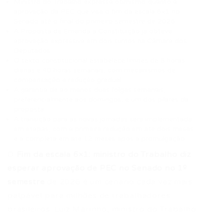
Ministro do Trabalho expressa otimismo quanto à
aprovação da PEC que visa o fim da escala 6×1 no
Senado até o final do primeiro semestre de 2026.
A Proposta de Emenda à Constituição já obteve
aprovação expressiva em dois turnos na Câmara dos
Deputados.
O texto constitucional estabelece limites de 8 horas
diárias e 40 horas semanais, com mecanismos de
compensação e redução gradual.
A garantia de ao menos duas folgas semanais,
preferencialmente aos domingos, é um dos pilares da
proposta.
A transição para as novas jornadas será implementada
em etapas, com a primeira redução em até dois meses
e a completa em até 12 meses após a promulgação.
O
Fim da escala 6×1: ministro do Trabalho diz
esperar aprovação de PEC no Senado no 1º
semestre
de 2026 é um cenário cada vez mais
palpável para milhões de trabalhadores
brasileiros. Luiz Marinho, ministro do Trabalho