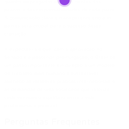
quanto empregados estejam cientes dos
prazos e das responsabilidades de cada parte.
A comunicação clara e transparente entre as
partes será crucial para o sucesso dessa
transição.
A expectativa é que, com a aprovação no
Senado e a posterior promulgação, o Brasil dê
um passo importante em direção a um modelo
de trabalho mais humano e sustentável,
alinhado às melhores práticas internacionais e
às demandas de uma sociedade que valoriza
cada vez mais o equilíbrio entre a vida
profissional e pessoal.
Perguntas Frequentes