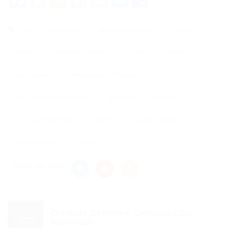
Tags
aprovação
direitos trabalhistas
duas
escala
Fim da Escala 6x1
horas
jornada
Luiz Marinho
Ministério do Trabalho
PEC Jornada de Trabalho
proposta
redução
reforma trabalhista
senado
Senado Federal
trabalhadores
trabalho
Share this post
Checklist Definitivo: Concurso CGU
Autorizado...