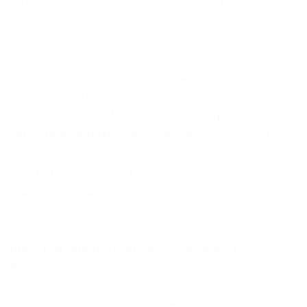
período máximo de uma semana de trabalho,
assegurando um ciclo de descanso mais
previsível e eficaz.
Para aprofundar sobre as mudanças no
mercado de trabalho e como elas impactam os
profissionais,
confira também o artigo sobre o
impacto da mudança na Câmara
. É importante
notar que essas mudanças ocorrem em um
contexto de transformações globais no
mundo do trabalho, onde a automação e a
inteligência artificial já alteram a dinâmica das
contratações. Saiba mais sobre a
tendência
global de queda em anúncios de vagas no
Brasil
e como a IA está moldando o futuro.
A segurança e a gestão de riscos nas