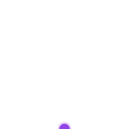
produtividade sem comprometer o bem-estar
dos colaboradores. A flexibilidade e a
negociação coletiva serão ferramentas
essenciais nesse processo.
Para os trabalhadores, a mudança representa
um ganho significativo em qualidade de vida,
permitindo mais tempo para lazer, família,
estudos e autocuidado. A redução do estresse
e a prevenção de doenças ocupacionais são
benefícios diretos esperados com a
implementação da nova jornada.
A transição gradual é um ponto de atenção.
Embora a intenção seja facilitar a adaptação,
é fundamental que tanto empregadores