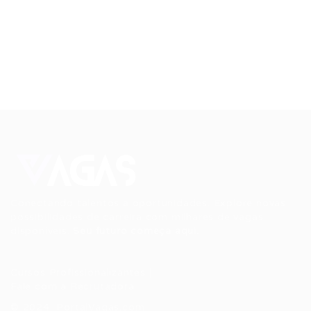
Conectando talentos a oportunidades. Explore novas
possibilidades de carreira com milhares de vagas
disponíveis.
Seu futuro começa aqui.
Cursos Profissionalizantes
|
Fale com a Recrutadora
© 2024 PortalVagas.com