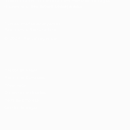
possibilidades de carreira com milhares de vagas
disponíveis.
Seu futuro começa aqui.
Cursos Profissionalizantes
|
Fale com a Recrutadora
© 2024 PortalVagas.com
Recrutador / Empresas
Pacote de Vagas
Pacote de Currículos
Enviar vaga
Encontre candidados
Perfil da Empresa
Gestão de Vagas
Candidatos / Vagas