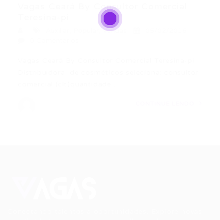
Vagas Ceará By Consultor Comercial
Teresina-pi
Auxiliar
,
Popular
,
Vendas
05/02/2016
0 Comentários
Vagas Ceará By Consultor Comercial Teresina-pi
Distribuidora de cosméticos seleciona: consultor
comercial (clt)quantidade…
CONTINUE LENDO
Conectando talentos a oportunidades. Explore novas