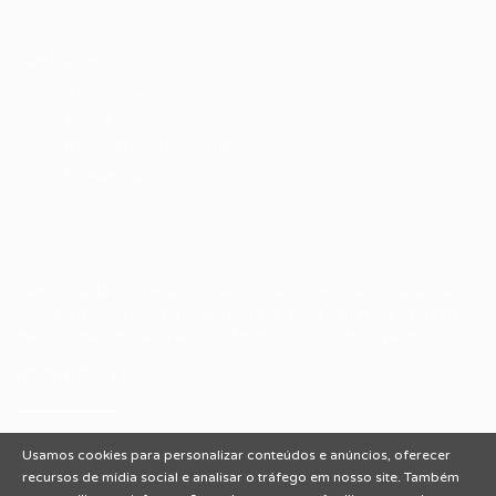
Sobre nós
Fale Conosco
Encontre sua vaga
Minha conta
Encontre Empresas e Recrutadores
Entrar/ Cadastrar
Fale conosco
Tem dúvidas ou precisa de ajuda? Nossa equipe está
pronta para atender você! Entre em contato conosco
pelo e-mail ou através do formulário disponível no site.
(85)981044140
vagas@portalvagas.com
Usamos cookies para personalizar conteúdos e anúncios, oferecer
recursos de mídia social e analisar o tráfego em nosso site. Também