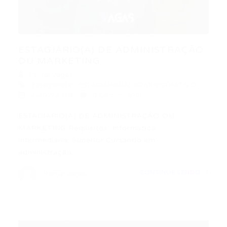
ESTAGIÁRIO(A) DE ADMINISTRAÇÃO
OU MARKETING
Portal Vagas
Estagiário(a)
,
ESTAGIÁRIO(A) ADMINISTRATIVO
25/02/2019
0 Comentários
ESTAGIÁRIO(A) DE ADMINISTRAÇÃO OU
MARKETING Requisitos: Informática
intermediária; Superior Cursando em
administração…
CONTINUE LENDO
Portal Vagas