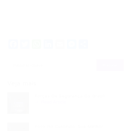
Facebook
Twitter
WhatsApp
LinkedIn
Email
Messenger
Share
Veja mais
Forças De Segurança Do Brasil...
Read Article
Foto No Currículo: Sua Melhor...