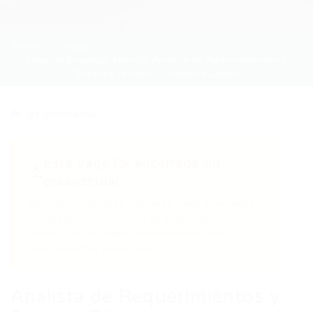
Home
Vaga
Vaga de Emprego Híbrido: Analista de Requerimientos y
Soporte Técnico – Stefanini Latam
0 Comentários
Esta vaga foi encerrada ou
⚠️
preenchida!
Esta oportunidade não está mais aceitando
candidaturas. Mas não se preocupe: confira
abaixo outras vagas semelhantes que
selecionamos para você!
Analista de Requerimientos y