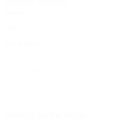
Soporte Técnico
Empresa:
Stefanini Latam
Local:
Bogotá, D.c.
Tipo de Vaga:
Efetivo (CLT) | Híbrido
Tipo de Contrato
Efetivo (CLT)
Modalidade
Híbrido
Localização
Bogotá, D.c.
Publicada em
25/06/2026
Descrição da Vaga
Confira os detalhes desta oportunidade