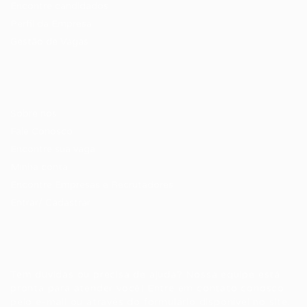
Encontre candidados
Perfil da Empresa
Gestão de Vagas
Candidatos / Vagas
Sobre nós
Fale Conosco
Encontre sua vaga
Minha conta
Encontre Empresas e Recrutadores
Entrar/ Cadastrar
Fale conosco
Tem dúvidas ou precisa de ajuda? Nossa equipe está
pronta para atender você! Entre em contato conosco
pelo e-mail ou através do formulário disponível no site.