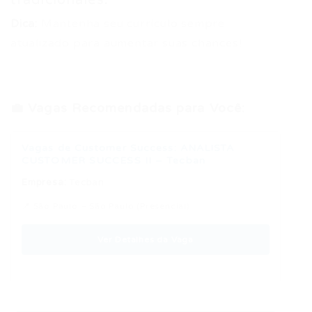
tradicionales.
Dica:
Mantenha seu currículo sempre
atualizado para aumentar suas chances!
💼 Vagas Recomendadas para Você:
Vagas de Customer Success: ANALISTA
CUSTOMER SUCCESS II – Tecban
Empresa:
Tecban
📍 São Paulo – São Paulo (Presencial)
Ver Detalhes da Vaga