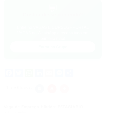
💬
Gostou desse conteúdo?
Entre no VAGAS E CURSOS - PORTAL
VAGAS no WhatsApp e receba tudo em
primeira mão!
Entrar no Grupo
Facebook
Twitter
WhatsApp
LinkedIn
Email
Messenger
Share
Share this post
Vaga de Emprego Híbrido: ESTAGIARIO...
Post anterior