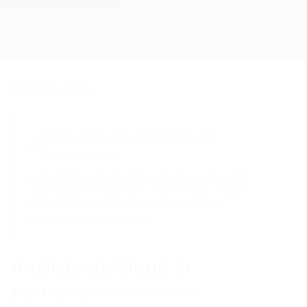
Home
Vaga
Vaga de Emprego Híbrido: Analista de Cloud Sr – Vagas
Unimed do Brasil
0 Comentários
Esta vaga foi encerrada ou
⚠️
preenchida!
Esta oportunidade não está mais aceitando
candidaturas. Mas não se preocupe: confira
abaixo outras vagas semelhantes que
selecionamos para você!
Analista de Cloud Sr
Empresa:
Vagas Unimed do Brasil