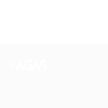
Conectando talentos a oportunidades. Explore novas
possibilidades de carreira com milhares de vagas
disponíveis.
Seu futuro começa aqui.
Cursos Profissionalizantes
|
Fale com a Recrutadora