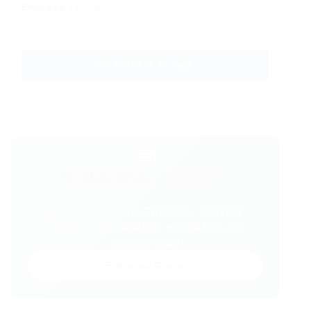
Empresa:
Tecban
📍 São Paulo – São Paulo (Presencial)
Ver Detalhes da Vaga
💬
Gostou desse conteúdo?
Entre no VAGAS E CURSOS - PORTAL
VAGAS no WhatsApp e receba tudo em
primeira mão!
Entrar no Grupo