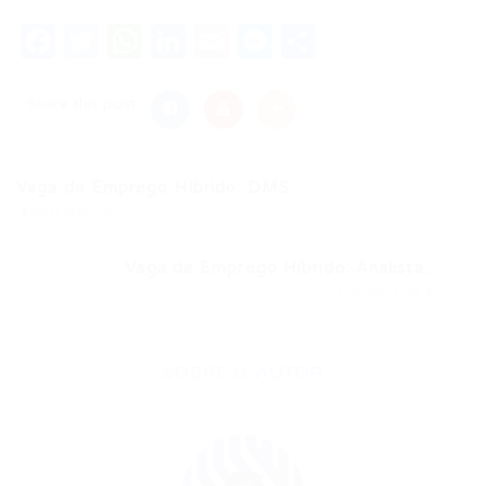
Facebook
Twitter
WhatsApp
LinkedIn
Email
Messenger
Share
Share this post
Vaga de Emprego Híbrido: DMS...
Post anterior
Vaga de Emprego Híbrido: Analista...
Próximo Post
SOBRE O AUTOR