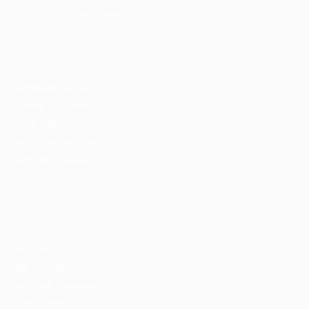
© 2024 PortalVagas.com
Recrutador / Empresas
Pacote de Vagas
Pacote de Currículos
Enviar vaga
Encontre candidados
Perfil da Empresa
Gestão de Vagas
Candidatos / Vagas
Sobre nós
Fale Conosco
Encontre sua vaga
Minha conta