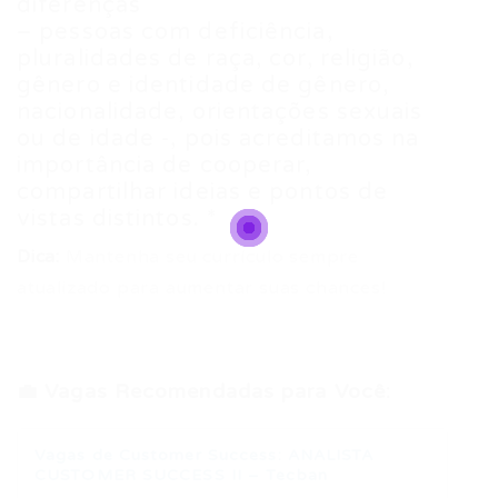
diferenças
– pessoas com deficiência,
pluralidades de raça, cor, religião,
gênero e identidade de gênero,
nacionalidade, orientações sexuais
ou de idade -, pois acreditamos na
importância de cooperar,
compartilhar ideias e pontos de
vistas distintos. *
Dica:
Mantenha seu currículo sempre
atualizado para aumentar suas chances!
💼 Vagas Recomendadas para Você:
Vagas de Customer Success: ANALISTA
CUSTOMER SUCCESS II – Tecban