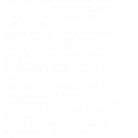
descanso e descompressão.Para
cuidar da sua saúde profissional,
contamos com vale-alimentação e
vale-refeição,
horário flexível, vale-transporte ou
estacionamento, empréstimo
consignado, parceria com o Banco,
parceria com fornecedor para
auxílio na nutrição infantil,
previdência privada e seguro de
vida.
Localização da Vaga: São Paulo
– Na região da Avenida
PaulistaModelo de trabalho: Híbrido,
modelo 3×2 intercalado: semanas
alternadas entre 3 e 2 dias
presenciais.*Aqui, na Unimed, a
diversidade importa! Valorizamos as