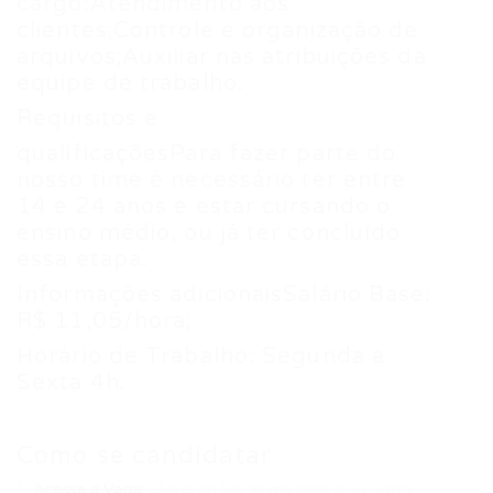
cargo:Atendimento aos
clientes;Controle e organização de
arquivos;Auxiliar nas atribuições da
equipe de trabalho.
Requisitos e
qualificaçõesPara fazer parte do
nosso time é necessário ter entre
14 e 24 anos e estar cursando o
ensino médio, ou já ter concluído
essa etapa.
Informações adicionaisSalário Base:
R$ 11,05/hora;
Horário de Trabalho: Segunda a
Sexta 4h.
Como se candidatar
Acesse a Vaga:
Clique no link acima para ir ao portal