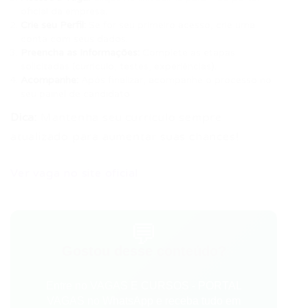
oficial da empresa.
Crie seu Perfil:
Se for seu primeiro acesso, crie uma
conta com seus dados.
Preencha as Informações:
Complete as etapas
solicitadas (currículo, testes, experiências).
Acompanhe:
Após finalizar, acompanhe o processo no
seu painel de candidato.
Dica:
Mantenha seu currículo sempre
atualizado para aumentar suas chances!
Ver vaga no site oficial
💬
Gostou desse conteúdo?
Entre no VAGAS E CURSOS - PORTAL
VAGAS no WhatsApp e receba tudo em