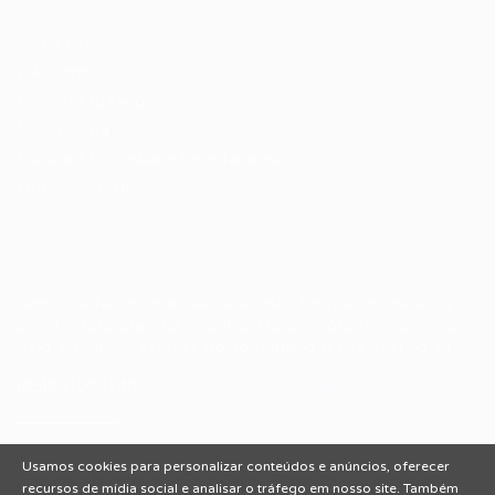
Candidatos / Vagas
Sobre nós
Fale Conosco
Encontre sua vaga
Minha conta
Encontre Empresas e Recrutadores
Entrar/ Cadastrar
Fale conosco
Tem dúvidas ou precisa de ajuda? Nossa equipe está
pronta para atender você! Entre em contato conosco
pelo e-mail ou através do formulário disponível no site.
(85)981044140
vagas@portalvagas.com
Usamos cookies para personalizar conteúdos e anúncios, oferecer
recursos de mídia social e analisar o tráfego em nosso site. Também