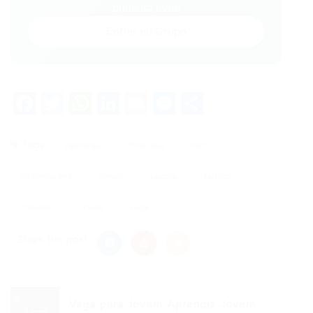
primeira mão!
Entrar no Grupo
Facebook
Twitter
WhatsApp
LinkedIn
Email
Messenger
Share
Tags
Aprendiz
Empresa
inec
informações
jovem
seabra
talento
trabalho
traga
vaga
Share this post
Vaga para Jovem Aprendiz Jovem...