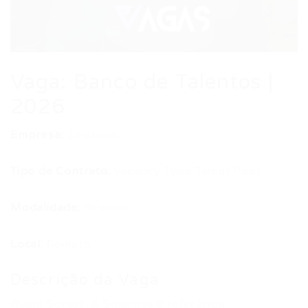
Vaga: Banco de Talentos |
2026
Empresa:
Smarthis
Tipo de Contrato:
Vacancy Type Talent Pool
Modalidade:
Remoto
Local:
Remoto
Descrição da Vaga
Quem Somos: A Smarthis é referência