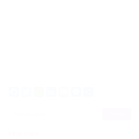
Facebook
Twitter
WhatsApp
LinkedIn
Email
Messenger
Share
Veja mais