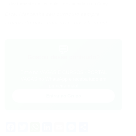
diretamente no seu painel de candidato na Gupy.
Dica: Mantenha seu currículo sempre
atualizado para aumentar suas chances!
💬
Gostou desse conteúdo?
Entre no VAGAS E CURSOS - PORTAL
VAGAS no WhatsApp e receba tudo em
primeira mão!
Entrar no Grupo
Facebook
Twitter
WhatsApp
LinkedIn
Email
Messenger
Share