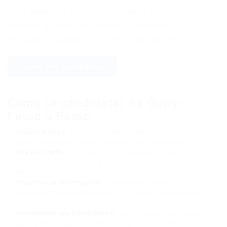
cada desafio é uma oportunidade para crescer
e inovar ao lado de um time qualificado,
engajado e apaixonado pelo que faz. 💚🚀
Quero me candidatar
Como se candidatar na Gupy:
Passo a Passo
Acesse a Vaga:
Clique no botão acima para ser
redirecionado ao portal oficial da empresa na Gupy.
Crie seu Perfil:
Se for seu primeiro acesso, você
precisará criar uma conta informando seus dados
básicos ou usando seu LinkedIn.
Preencha as Informações:
Complete as etapas
solicitadas pela empresa (currículo, testes, experiências
anteriores).
Acompanhe sua Candidatura:
Após finalizar, você pode
acompanhar todas as etapas do processo seletivo