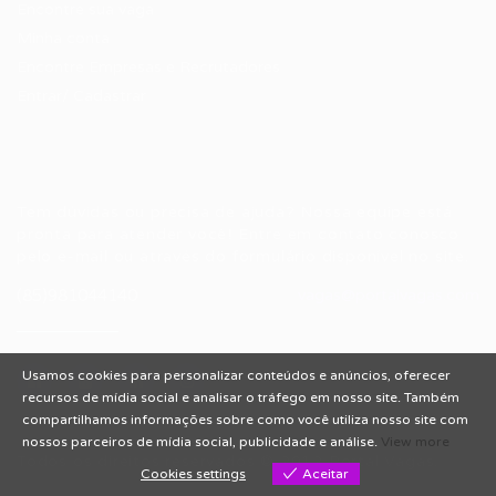
Encontre sua vaga
Minha conta
Encontre Empresas e Recrutadores
Entrar/ Cadastrar
Fale conosco
Tem dúvidas ou precisa de ajuda? Nossa equipe está
pronta para atender você! Entre em contato conosco
pelo e-mail ou através do formulário disponível no site.
(85)981044140
vagas@portalvagas.com
Usamos cookies para personalizar conteúdos e anúncios, oferecer
recursos de mídia social e analisar o tráfego em nosso site. Também
compartilhamos informações sobre como você utiliza nosso site com
nossos parceiros de mídia social, publicidade e análise.
View more
Todos os direitos reservados © 2012 Portal Vagas.
Cookies settings
Aceitar