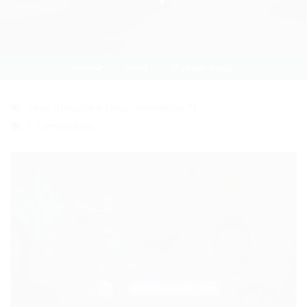
Home
news
Current Page
news
,
Noticias e Dicas
,
Novidades TI
0 Comentários