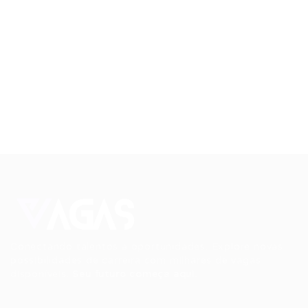
Conectando talentos a oportunidades. Explore novas
possibilidades de carreira com milhares de vagas
disponíveis.
Seu futuro começa aqui.