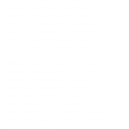
do Sindicato Nacional dos Aeronautas (SNA).
Contudo, algumas companhias aéreas, como a
Latam e a Gol, pagam valores acima desse
piso, respectivamente R$ 2.874,52 e R$
2.806,39. Já a Azul não possui um valor
mínimo definido em acordo específico.
Além do salário-base, os profissionais
recebem adicionais como horas de voo
realizadas, compensação orgânica, vale-
alimentação, pagamento por sobreaviso e por
tempo em solo. É importante destacar que as
diárias, usadas para cobrir alimentação e
hospedagem durante viagens fora da cidade
de residência, são um direito garantido por lei
e não um benefício extra.