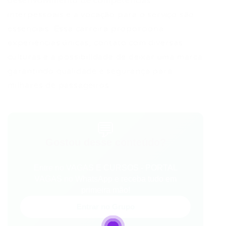
desenvolvimento de competências
interpessoais e a vocação para o serviço são
essenciais. Essa carreira proporciona
experiências únicas, contato com diversas
culturas e a possibilidade de deixar uma marca
garantindo qualidade e segurança para
milhares de passageiros.
💬
Gostou desse conteúdo?
Entre no VAGAS E CURSOS - PORTAL
VAGAS no WhatsApp e receba tudo em
primeira mão!
Entrar no Grupo