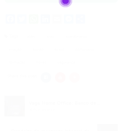
Facebook
Twitter
WhatsApp
LinkedIn
Email
Messenger
Share
Tags
além
anac
atendimento
aviação
bordo
brasil
comissário
formação
horas
segurança
Share this post
Vaga Home Office: Banco de...
Post anterior