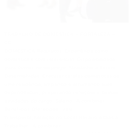
TRABALHO DE DOMÉSTICA – FORTALEZA –
CE
DOMESTICA Requisitos: Experiência como
doméstica e com referências. Disponibilidade
para dormir no emprego. Atividades a Serem
Desenvolvidas: Executar tarefas domésticas de
uma residência, limpando e arrumando suas
dependências, preparando refeições e demais
atividades do cargo. Salário : À combinar
Benefícios Oferecidos : Vale
Transporte,Refeição no Local Horário e Dias a
Trabalhar : À combinar.