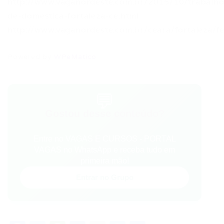
http://www.vaganordeste.com.br/2015/10/trabalho
de-domestica-fortaleza-ce.html
http://www.vaganordeste.com.br/ceara/fortaleza/f
Powered by
WPeMatico
💬
Gostou desse conteúdo?
Entre no VAGAS E CURSOS - PORTAL
VAGAS no WhatsApp e receba tudo em
primeira mão!
Entrar no Grupo