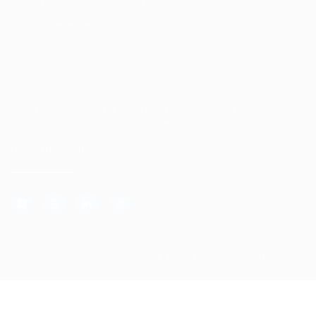
Encontre Empresas e Recrutadores
Entrar/ Cadastrar
Fale conosco
Tem dúvidas ou precisa de ajuda? Nossa equipe está
pronta para atender você! Entre em contato conosco
pelo e-mail ou através do formulário disponível no site.
(85)981044140
vagas@portalvagas.com
Todos os direitos reservados © 2012 Portal Vagas.