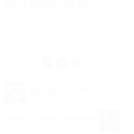
Facebook
Twitter
WhatsApp
LinkedIn
Email
Messenger
Share
Tags
atividades
domestica
eacute
ecirc
Fortaleza
ncia
ncias
refei
trabalho
Share this post
VAGA DE ANALISTA DA
QUALIDADE...
Post anterior
Aquiraz/ce – Auxiliar de Almoxarifado
Próximo Post