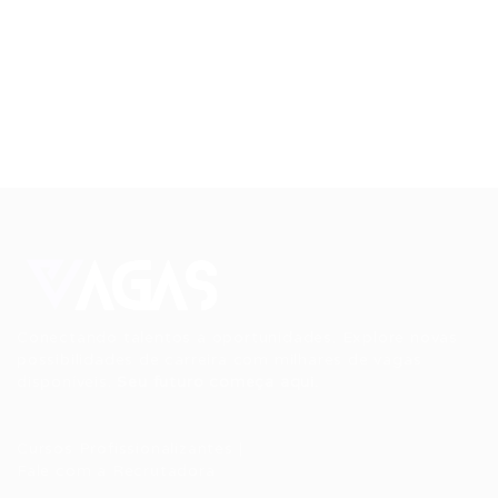
Conectando talentos a oportunidades. Explore novas
possibilidades de carreira com milhares de vagas
disponíveis.
Seu futuro começa aqui.
Cursos Profissionalizantes
|
Fale com a Recrutadora