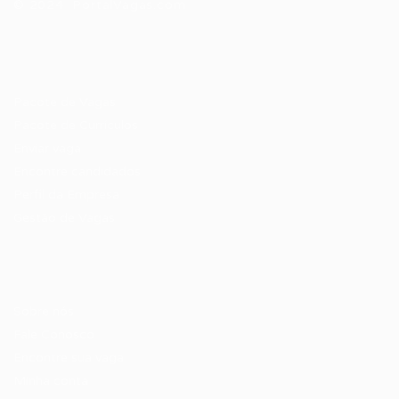
© 2024 PortalVagas.com
Recrutador / Empresas
Pacote de Vagas
Pacote de Currículos
Enviar vaga
Encontre candidados
Perfil da Empresa
Gestão de Vagas
Candidatos / Vagas
Sobre nós
Fale Conosco
Encontre sua vaga
Minha conta