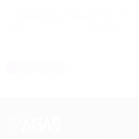
COORDENADOR DE CUSTOS – FORTALEZA – CE
Coordenador de Custos *Requisitos: *Ensino…
CONTINUE LENDO
1
2
3
Conectando talentos a oportunidades. Explore novas