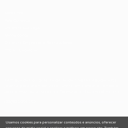
Candidatos / Vagas
Sobre nós
Fale Conosco
Encontre sua vaga
Minha conta
Encontre Empresas e Recrutadores
Entrar/ Cadastrar
Fale conosco
Tem dúvidas ou precisa de ajuda? Nossa equipe está
pronta para atender você! Entre em contato conosco
pelo e-mail ou através do formulário disponível no site.
(85)981044140
vagas@portalvagas.com
Usamos cookies para personalizar conteúdos e anúncios, oferecer