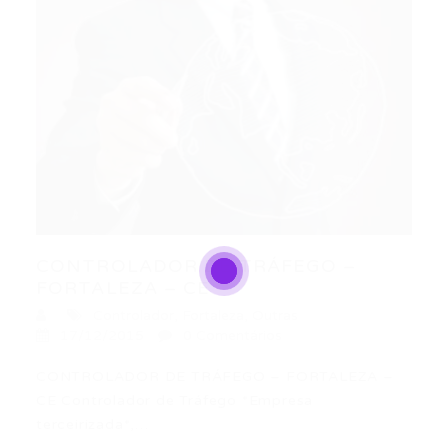
CONTROLADOR DE TRÁFEGO –
FORTALEZA – CE
Controlador
,
Fortaleza
,
Outras
17/12/2015
0 Comentários
CONTROLADOR DE TRÁFEGO – FORTALEZA –
CE Controlador de Tráfego *Empresa
terceirizada*,…