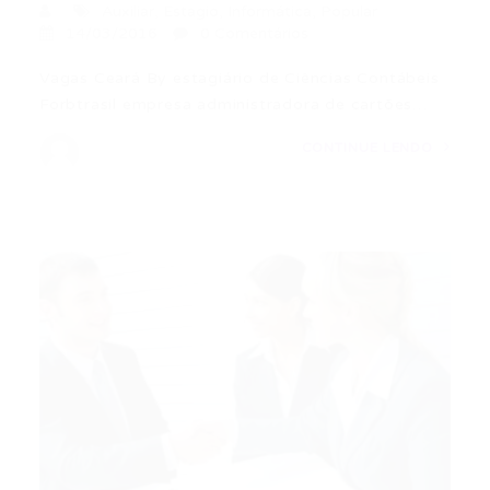
Auxiliar
,
Estagio
,
Informática
,
Popular
14/03/2016
0 Comentários
Vagas Ceará By estagiário de Ciências Contábeis
Forbtrasil empresa administradora de cartões…
CONTINUE LENDO