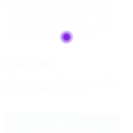
caixa
em 2026 é apenas o primeiro passo. O
desenvolvimento contínuo de habilidades e a
busca por novas qualificações são as chaves
para um futuro profissional promissor e uma
remuneração cada vez mais satisfatória.
Gostou da análise?
Clique aqui para saber mais sobre o Portal
Vagas e conferir a oferta atual.
💬
Gostou desse conteúdo?