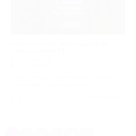
Concurso TCDF: Remuneração de
Analista Supera R$...
Portal Vagas
Concursos
16/07/2026
0 Comentários
Índice do Artigo Pontos Principais Detalhes da
Oportunidade e Vagas Disponíveis no…
CONTINUE LENDO
Portal Vagas
1
2
3
…
35