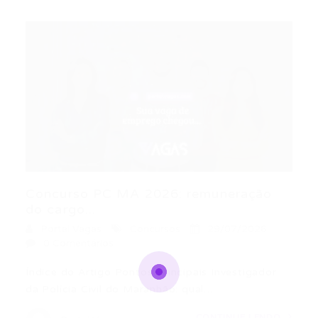
Concurso PC MA 2026: remuneração
do cargo...
Portal Vagas
Concursos
29/07/2026
0 Comentários
Índice do Artigo Pontos Principais Investigador
da Polícia Civil do Maranhão: qual…
CONTINUE LENDO