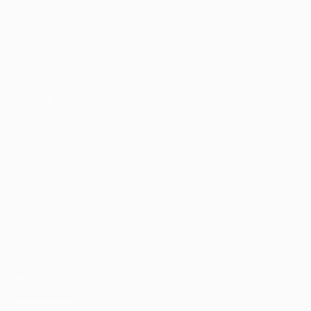
Candidatos / Vagas
Sobre nós
Fale Conosco
Encontre sua vaga
Minha conta
Encontre Empresas e Recrutadores
Entrar/ Cadastrar
Fale conosco
Tem dúvidas ou precisa de ajuda? Nossa equipe está
pronta para atender você! Entre em contato conosco
pelo e-mail ou através do formulário disponível no site.
(85)981044140
vagas@portalvagas.com