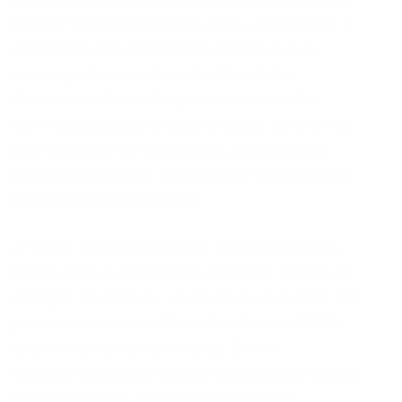
mesma família por muitos anos. Ao se casar e
retornar à sua cidade natal no Piauí, a ex-
empregada teria relatado dificuldades
financeiras. Foi então que a matriarca da
família exploradora decidiu buscá-la, levando
não apenas a ex-funcionária, mas também
duas de suas filhas, uma delas a trabalhadora
resgatada recentemente.
A vítima, que tinha apenas 7 anos na época,
relatou aos auditores que realizava “coisas de
criança”, como lavar roupa e limpar a casa. Ela
permaneceu na residência familiar até 1982,
quando atingiu a maioridade. Com o
casamento da filha da matriarca, a empregada
passou a residir em um anexo da casa,