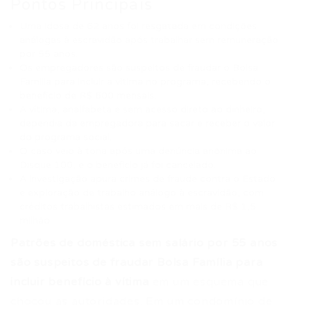
Pontos Principais
Uma idosa de 62 anos foi resgatada em condições
análogas à escravidão após trabalhar sem remuneração
por 55 anos.
Os empregadores são suspeitos de fraudar o Bolsa
Família para incluir a vítima no programa, recebendo o
benefício de R$ 600 mensais.
A vítima, analfabeta e sem acesso direto ao dinheiro,
dependia da empregadora para sacar e receber o valor
do programa social.
O caso veio à tona após uma denúncia anônima ao
Disque 100, e o benefício já foi cancelado.
A investigação apura crimes de fraude contra o Estado
e exploração de trabalho análogo à escravidão, com
créditos trabalhistas estimados em mais de R$ 1,5
milhão.
Patrões de doméstica sem salário por 55 anos
são suspeitos de fraudar Bolsa Família para
incluir benefício à vítima
em um esquema que
chocou as autoridades. Em um condomínio de