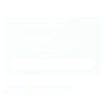
irregularidades graves.
💬
Gostou desse conteúdo?
Entre no VAGAS E CURSOS - PORTAL
VAGAS no WhatsApp e receba tudo em
primeira mão!
Entrar no Grupo
Facebook
Twitter
WhatsApp
LinkedIn
Email
Messenger
Share
Tags
anos
benefício
bolsa