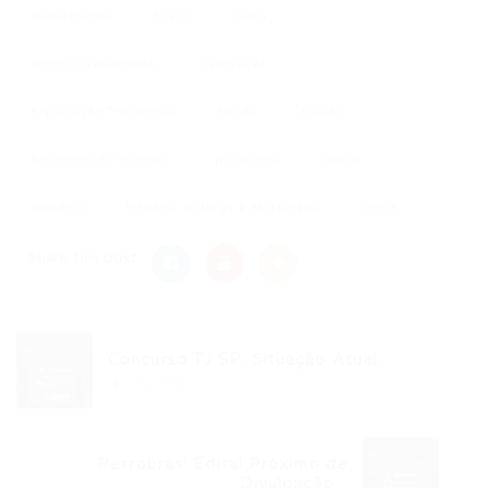
Bolsa Família
brasil
ceara
direitos trabalhistas
exploração
Exploração Trabalhista
família
fraude
Ministério do Trabalho
programa
salario
trabalho
trabalho análogo à escravidão
vítima
Share this post
Concurso TJ SP: Situação Atual...
Post anterior
Petrobras: Edital Próximo de
Divulgação...