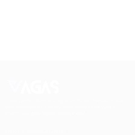
Conectando talentos a oportunidades. Explore novas
possibilidades de carreira com milhares de vagas
disponíveis.
Seu futuro começa aqui.
Cursos Profissionalizantes
|