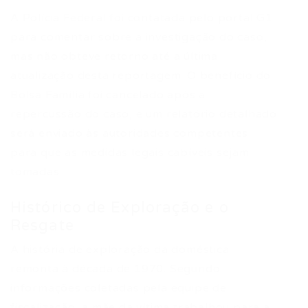
A Polícia Federal foi contatada pelo portal G1
para comentar sobre a investigação do caso,
mas não obteve retorno até a última
atualização desta reportagem. O benefício do
Bolsa Família foi cancelado após a
repercussão do caso, e um relatório detalhado
será enviado às autoridades competentes
para que as medidas legais cabíveis sejam
tomadas.
Histórico de Exploração e o
Resgate
A história de exploração da doméstica
remonta à década de 1970. Segundo
informações coletadas pela equipe de
fiscalização, a mãe da vítima trabalhou para a