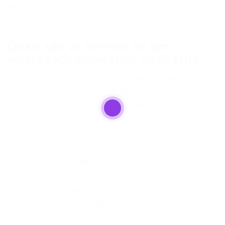
varia conforme a composição familiar e a
renda.
Quais são os direitos de um
empregado doméstico no Brasil?
Empregados domésticos no Brasil possuem
direitos garantidos pela legislação, como
carteira de trabalho assinada, salário mínimo,
jornada de trabalho de 44 horas semanais
com limite de 8 horas diárias, pagamento de
horas extras, descanso semanal remunerado,
férias remuneradas com adicional de um terço,
13º salário, FGTS, recolhimento
previdenciário, seguro-desemprego e auxílio-
acidente. A falta de registro e o
descumprimento desses direitos configuram