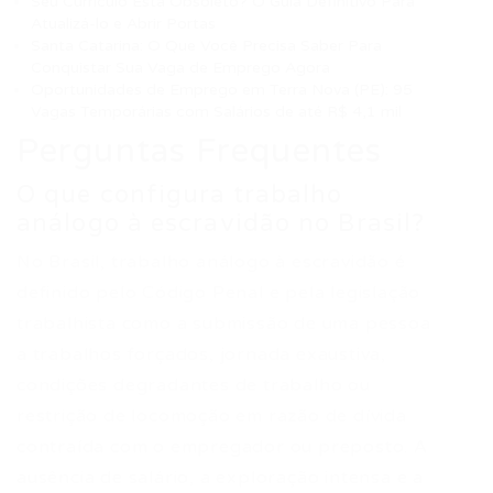
Seu Currículo Está Obsoleto? O Guia Definitivo Para
Atualizá-lo e Abrir Portas
Santa Catarina: O Que Você Precisa Saber Para
Conquistar Sua Vaga de Emprego Agora
Oportunidades de Emprego em Terra Nova (PE): 95
Vagas Temporárias com Salários de até R$ 4,1 mil
Perguntas Frequentes
O que configura trabalho
análogo à escravidão no Brasil?
No Brasil, trabalho análogo à escravidão é
definido pelo Código Penal e pela legislação
trabalhista como a submissão de uma pessoa
a trabalhos forçados, jornada exaustiva,
condições degradantes de trabalho ou
restrição de locomoção em razão de dívida
contraída com o empregador ou preposto. A
ausência de salário, a exploração intensa e a