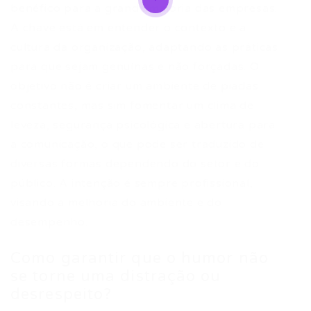
benéfico para a grande maioria das empresas.
A chave está em entender o contexto e a
cultura da organização, adaptando as práticas
para que sejam genuínas e não forçadas. O
objetivo não é criar um ambiente de piadas
constantes, mas sim fomentar um clima de
leveza, segurança psicológica e abertura para
a comunicação, o que pode ser traduzido de
diversas formas dependendo do setor e do
público. A intenção é sempre profissional,
visando a melhoria do ambiente e do
desempenho.
Como garantir que o humor não
se torne uma distração ou
desrespeito?