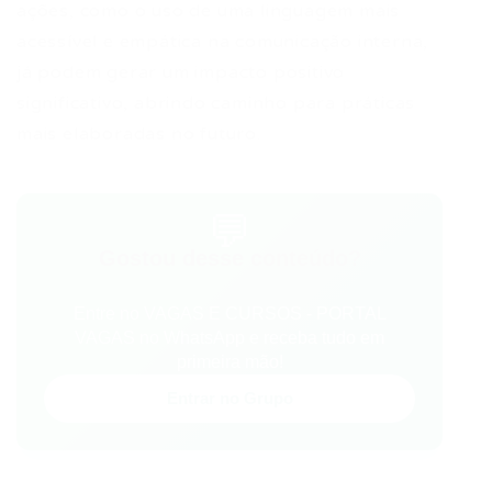
ações, como o uso de uma linguagem mais
acessível e empática na comunicação interna,
já podem gerar um impacto positivo
significativo, abrindo caminho para práticas
mais elaboradas no futuro.
💬
Gostou desse conteúdo?
Entre no VAGAS E CURSOS - PORTAL
VAGAS no WhatsApp e receba tudo em
primeira mão!
Entrar no Grupo