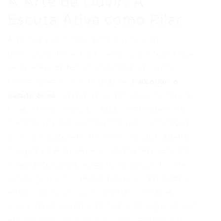
A Arte de Ouvir: A
Escuta Ativa como Pilar
A escuta é uma das ferramentas mais
poderosas das artes cênicas, e sua relevância
se estende de forma poderosa ao mundo
corporativo. A quarta prática,
trabalhar a
escuta ativa
, baseia-se na premissa de que, em
cena, atores precisam estar profundamente
atentos uns aos outros para que a interação
seja bem-sucedida. No ambiente de trabalho,
a lógica é semelhante: a maioria dos conflitos
e mal-entendidos surge da ausência de uma
escuta genuína. “Muitas pessoas respondem
antes mesmo de compreender”, observa
Vieira. Desenvolver a escuta ativa significa não
apenas ouvir as palavras, mas compreender