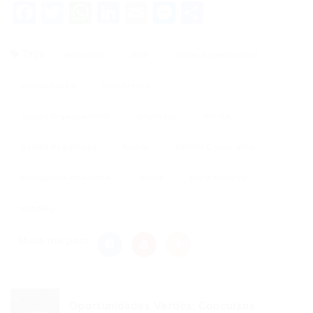
Facebook
Twitter
WhatsApp
LinkedIn
Email
Messenger
Share
Tags
ambiente
ativa
clima organizacional
comunicação
corporativo
cultura organizacional
empresas
escuta
gestão de pessoas
humor
Humor Corporativo
inteligência emocional
leveza
produtividade
trabalho
Share this post
Oportunidades Verdes: Concursos