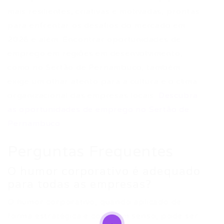
mais resilientes, criativas e motivadas, prontas
para enfrentar os desafios do mercado em
2026 e além. Encontrar oportunidades de
emprego em regiões em desenvolvimento,
como no Sertão de Pernambuco, também
exige um olhar atento para a cultura e o clima
organizacional das empresas locais.
Descubra
as oportunidades de emprego no Sertão de
Pernambuco
.
Perguntas Frequentes
O humor corporativo é adequado
para todas as empresas?
O humor corporativo, quando aplicado de
forma estratégica e com bom senso, pode ser