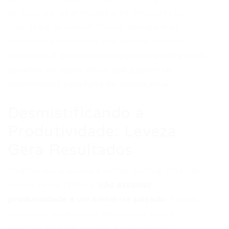
as nuances, as emoções e as intenções por
trás delas, promovendo um diálogo mais
empático e produtivo. Um estudo recente
revelou que
jovens sem experiência enfrentam
desafios no home office que podem ser
amplificados pela falta de escuta ativa
.
Desmistificando a
Produtividade: Leveza
Gera Resultados
Finalmente, a quinta e última prática, mas não
menos importante, é
não associar
produtividade a um ambiente pesado
. Em um
período marcado por discussões sobre
burnout e saúde mental, a especialista