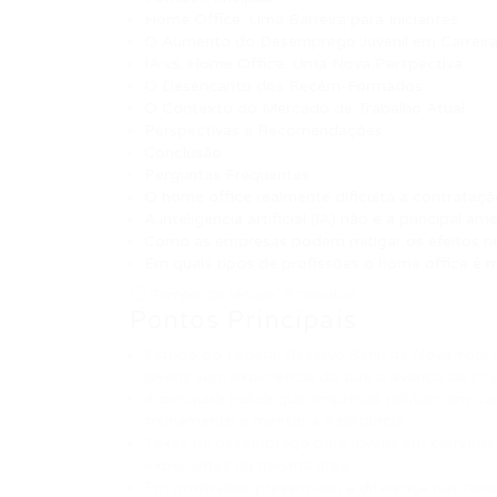
Home Office: Uma Barreira para Iniciantes
O Aumento do Desemprego Juvenil em Carreir
IA vs. Home Office: Uma Nova Perspectiva
O Desencanto dos Recém-Formados
O Contexto do Mercado de Trabalho Atual
Perspectivas e Recomendações
Conclusão
Perguntas Frequentes
O home office realmente dificulta a contrataçã
A inteligência artificial (IA) não é a principal
Como as empresas podem mitigar os efeitos ne
Em quais tipos de profissões o home office é 
⏱ Tempo de leitura: 9 minutos
Pontos Principais
Estudo do Federal Reserve Bank de Nova York 
jovens sem experiência do que o avanço da inteli
A pesquisa indica que empresas relutam em co
treinamento e mentoria à distância.
Taxas de desemprego para jovens em carreiras
experientes na mesma área.
Em profissões presenciais, a diferença nas tax