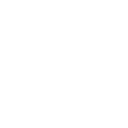
as Remotáveis
o de jovens?
 ameaça ao emprego dos jovens?
gativos do home office na contratação de jovens?
mais problemático para jovens?
aponta que o trabalho remoto pode ser um obstáculo maior para
gência artificial.
ntratar recém-formados para posições remotas devido à dificulda
 remotáveis aumentaram, enquanto caíram para profissionais mais
as de desemprego entre jovens e profissionais mais velhos é mínima