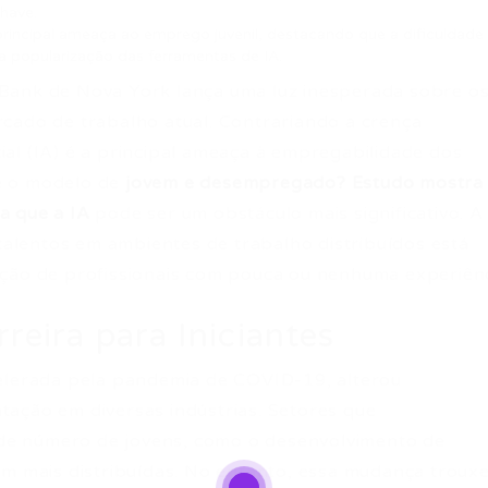
have.
 principal ameaça ao emprego juvenil, destacando que a dificuldade
popularização das ferramentas de IA.
Bank de Nova York lança uma luz inesperada sobre o
cado de trabalho atual. Contrariando a crença
icial (IA) é a principal ameaça à empregabilidade dos
e o modelo de
jovem e desempregado? Estudo mostra
a que a IA
pode ser um obstáculo mais significativo. A
 talentos em ambientes de trabalho distribuídos está
ação de profissionais com pouca ou nenhuma experiênc
eira para Iniciantes
celerada pela pandemia de COVID-19, alterou
ação em diversas indústrias. Setores que
e número de jovens, como o desenvolvimento de
em mais distribuídas. No entanto, essa mudança troux