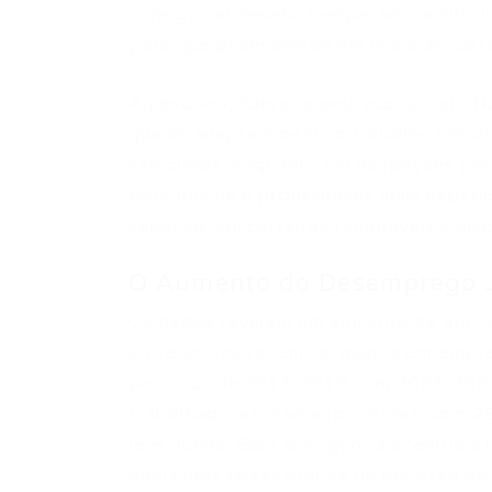
consigo um desafio inesperado: a dificu
para que profissionais em início de car
A pesquisa, liderada pela economista N
que se adaptam bem ao trabalho remoto
são claros: enquanto em ocupações pr
para jovens e profissionais mais exper
variação, em carreiras remotáveis a di
O Aumento do Desemprego J
Os dados revelam um aumento de apro
entre jovens recém-formados em empr
períodos de 2017-2019 com 2022-2024.
trabalhadores mais experientes, com 2
leve queda. Essa divergência acentua a 
diferentes faixas etárias no universo d