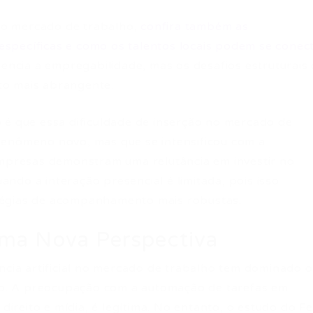
o mercado de trabalho,
confira também as
specíficas e como os talentos locais podem se conec
uencia a empregabilidade, mas os desafios estruturais
to mais abrangente.
 é que essa dificuldade de inserção no mercado de
fenômeno novo, mas que se intensificou com a
Empresas demonstram uma relutância em investir no
ndo a interação presencial é limitada, pois isso
tégias de acompanhamento mais robustas.
Uma Nova Perspectiva
ncia artificial no mercado de trabalho tem dominado o
uro. A preocupação com a automação de tarefas em
 direito e mídia, é legítima. No entanto, o estudo do F