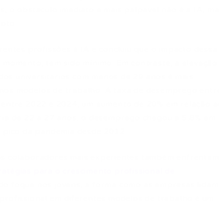
, o obstáculo imediato e mais palpável não é a IA, m
moto.
rentes profissões à IA e concluiu que o impacto dessa
o momento, tem sido mínimo. Em contraste, a elevação
os universitários com menos de 29 anos é mais
nos modelos de trabalho. A taxa de desemprego entr
% entre 2022 e 2024, um aumento de 20% em relação a
ária de 22 a 27 anos, o desemprego chegou a 5,8% em
e pico da pandemia desde 2012.
os colaboradores mais experientes também enfrentam
ratégias para o crescimento profissional de
do foque nos jovens, a forma como as empresas lidam
profissional em diferentes modelos de trabalho é um