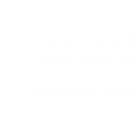
sugerindo que o modelo de trabalho é o fator c
O estudo contradiz a narrativa de que a IA é a
inserção no mercado remoto começou antes da 
Um estudo recente do Federal Reserve 
desafios enfrentados por jovens no mer
generalizada de que a inteligência artif
recém-formados, a pesquisa sugere qu
que home office pode ser mais problem
dificuldade em treinar e integrar novos
levando empresas a hesitar na contrat
Home Office: Uma Barr
A transição para o trabalho remoto, a
fundamentalmente a dinâmica de contrat
tradicionalmente empregavam um grand
software, viram suas equipes se tornar