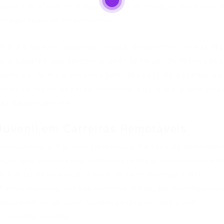
ldade em oferecer o suporte e a orientação necessári
reira possam se desenvolver.
atalia Emanuel, analisou comparativamente profissões
 e aquelas que exigem presença física. Os resultados
esenciais, como a enfermagem, as taxas de desempreg
ientes se mantiveram relativamente estáveis e com pou
sparidade aumentou.
uvenil em Carreiras Remotáveis
ximadamente 1 ponto percentual na taxa de desempr
egos que permitem o trabalho remoto, comparando o
 Em contrapartida, a taxa de desemprego entre
9 anos ou mais, nessas mesmas áreas, apresentou um
lacuna entre as oportunidades disponíveis para
o trabalho remoto.