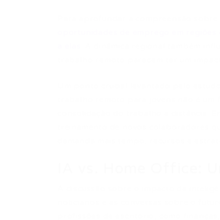
Para aprofundar a compreensão sobre 
oportunidades de emprego em regiões e
a elas
. A dinâmica regional também infl
trabalho remoto parecem ter um impac
Um ponto crucial levantado pelo estudo
trabalho remoto para jovens não é um 
consolidação do trabalho a distância. 
treinamento de novos colaboradores qua
demanda mais tempo, recursos e estra
IA vs. Home Office: 
A discussão sobre o impacto da inteligê
noticiários e as conversas sobre o fut
profissões de escritório, como finanças,