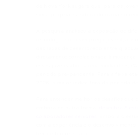
de Nova York sugere que, para os jovens
sim a própria estrutura do trabalho re
A pesquisa analisou a exposição de dife
tecnologia no desemprego juvenil, até 
das taxas de desemprego entre graduad
diretamente correlacionada à mudança 
esses jovens atingiu uma média de 3,7
período pré-pandemia. Para a faixa et
2026, o maior índice fora do período d
Para entender melhor os desafios que 
embora de outra forma,
descubra 8 est
colaboradores sêniores
. Embora o estu
com a experiência e o desenvolvimento 
tema interconectado.