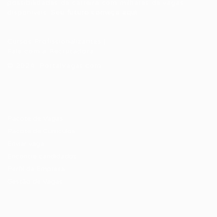
possibilidades de carreira com milhares de vagas
disponíveis.
Seu futuro começa aqui.
Cursos Profissionalizantes
|
Fale com a Recrutadora
© 2024 PortalVagas.com
Recrutador / Empresas
Pacote de Vagas
Pacote de Currículos
Enviar vaga
Encontre candidados
Perfil da Empresa
Gestão de Vagas
Candidatos / Vagas