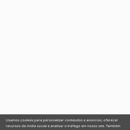
Sobre nós
Fale Conosco
Encontre sua vaga
Minha conta
Encontre Empresas e Recrutadores
Entrar/ Cadastrar
Fale conosco
Tem dúvidas ou precisa de ajuda? Nossa equipe está
pronta para atender você! Entre em contato conosco
pelo e-mail ou através do formulário disponível no site.
(85)981044140
vagas@portalvagas.com
Usamos cookies para personalizar conteúdos e anúncios, oferecer
recursos de mídia social e analisar o tráfego em nosso site. Também