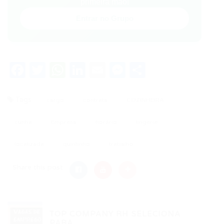
primeira mão!
Entrar no Grupo
Facebook
Twitter
WhatsApp
LinkedIn
Email
Messenger
Share
Tags
cargo
contrata
COZINHEIRA
cunha
Empresa
horário
lingerie
localizada
quintinho
trabalho
Share this post
TOP COMPANY RH SELECIONA
PARA...