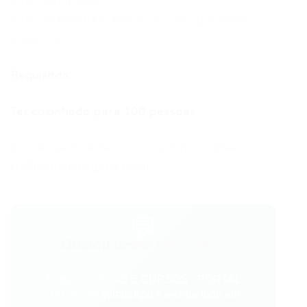
Vale transporte
Café da Manhã e Almoço fornecidos pela
empresa.
Requisitos:
Ter cozinhado para 100 pessoas
Interessados enviar currículo para: [mailto
rh@isabellelingerie.com
].
💬
Gostou desse conteúdo?
Entre no VAGAS E CURSOS - PORTAL
VAGAS no WhatsApp e receba tudo em