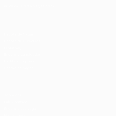
© 2024 PortalVagas.com
Recrutador / Empresas
Pacote de Vagas
Pacote de Currículos
Enviar vaga
Encontre candidados
Perfil da Empresa
Gestão de Vagas
Candidatos / Vagas
Sobre nós
Fale Conosco
Encontre sua vaga
Minha conta