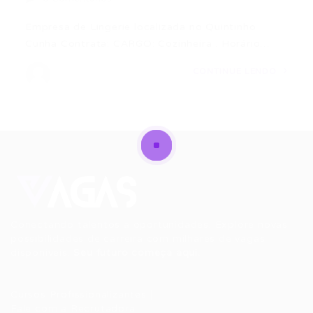
Empresa de Lingerie localizada no Quintinho
Cunha Contrata: CARGO: Cozinheira . Horário…
CONTINUE LENDO
Conectando talentos a oportunidades. Explore novas
possibilidades de carreira com milhares de vagas
disponíveis.
Seu futuro começa aqui.
Cursos Profissionalizantes
|
Fale com a Recrutadora