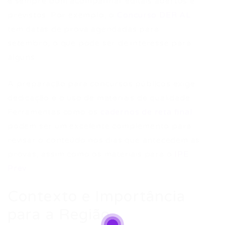
é sempre bom acompanhar editais abertos e
previstos. Por exemplo, o
Concurso DER AL
tem datas de prova agendadas para
setembro, o que pode ser de interesse para
alguns.
A preparação para concursos públicos exige
dedicação e o uso de materiais de qualidade.
Ferramentas como os
cadernos de reta final
podem ser um excelente complemento para
revisar o conteúdo nos dias que antecedem as
provas, assim como os materiais para o
IPE
Prev
.
Contexto e Importância
para a Região