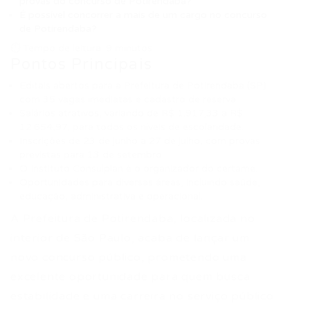
provas do concurso de Potirendaba?
É possível concorrer a mais de um cargo no concurso
de Potirendaba?
⏱ Tempo de leitura: 9 minutos
Pontos Principais
Editais abertos para a Prefeitura de Potirendaba (SP)
com 35 vagas imediatas e cadastro de reserva.
Salários atrativos, variando de R$ 1.917,33 a R$
12.654,97, para todos os níveis de escolaridade.
Inscrições de 23 de junho a 27 de julho, com provas
previstas para 13 de setembro.
O Instituto Consulplan é o organizador do certame.
Oportunidades para diversas áreas, incluindo saúde,
educação, administrativa e operacional.
A Prefeitura de Potirendaba, localizada no
interior de São Paulo, acaba de lançar um
novo concurso público, prometendo uma
excelente oportunidade para quem busca
estabilidade e uma carreira no serviço público.