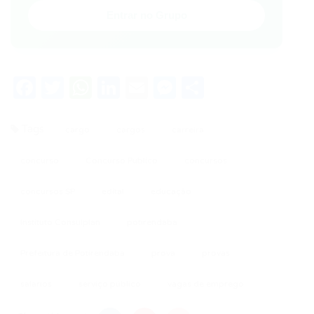
Entrar no Grupo
Facebook
Twitter
WhatsApp
LinkedIn
Email
Messenger
Share
Tags
cargo
cargos
carreira
concurso
Concurso Publico
concursos
concursos SP
edital
educação
Instituto Consulplan
potirendaba
Prefeitura de Potirendaba
prova
provas
salarios
serviço público
vagas de emprego