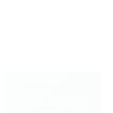
provas não coincidam. No entanto, é crucial
verificar as regras específicas do edital de
Potirendaba, pois algumas seleções podem
impor restrições. Em caso de coincidência de
horários, o candidato deverá escolher em qual
prova irá realizar. A dupla inscrição, quando
permitida, exige atenção redobrada na
organização do tempo de estudo e no
deslocamento para os locais de prova.
💬
Gostou desse conteúdo?
Entre no VAGAS E CURSOS - PORTAL
VAGAS no WhatsApp e receba tudo em
primeira mão!