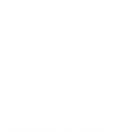
remuneração é por hora-aula, totalizando R$
21,96 por hora.
Profissionais de Serviço Social, Psicologia e
Pedagogia também são contemplados com
vagas para CRAS e CREAS, com salários de R$
2.991,74. Para o cargo de Procurador
Jurídico, a remuneração é de R$ 6.652,07,
exigindo graduação em Direito e inscrição na
OAB.
É importante notar a presença de vagas para
cargos que demandam Ensino Fundamental,
como Pedreiro e Servente de Pedreiro, com
salários de R$ 1.917,33, demonstrando um
esforço em abranger diversas camadas da
população em busca de emprego público. A