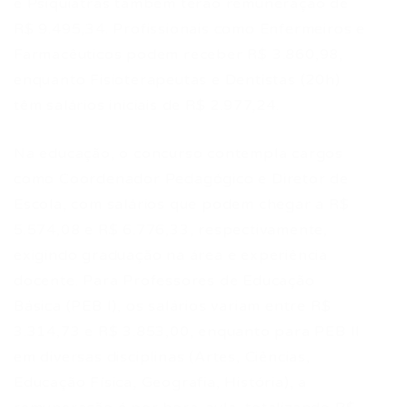
e Psiquiatras também terão remuneração de
R$ 9.495,34. Profissionais como Enfermeiros e
Farmacêuticos podem receber R$ 3.860,98,
enquanto Fisioterapeutas e Dentistas (20h)
têm salários iniciais de R$ 2.977,24.
Na educação, o concurso contempla cargos
como Coordenador Pedagógico e Diretor de
Escola, com salários que podem chegar a R$
5.574,08 e R$ 6.776,33, respectivamente,
exigindo graduação na área e experiência
docente. Para Professores de Educação
Básica (PEB I), os salários variam entre R$
3.314,73 e R$ 3.853,00, enquanto para PEB II
em diversas disciplinas (Artes, Ciências,
Educação Física, Geografia, História), a