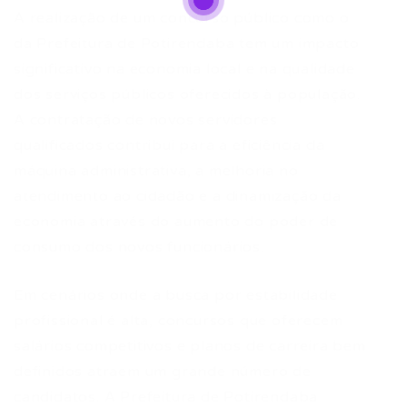
A realização de um concurso público como o
da Prefeitura de Potirendaba tem um impacto
significativo na economia local e na qualidade
dos serviços públicos oferecidos à população.
A contratação de novos servidores
qualificados contribui para a eficiência da
máquina administrativa, a melhoria no
atendimento ao cidadão e a dinamização da
economia através do aumento do poder de
consumo dos novos funcionários.
Em cenários onde a busca por estabilidade
profissional é alta, concursos que oferecem
salários competitivos e planos de carreira bem
definidos atraem um grande número de
candidatos. A Prefeitura de Potirendaba