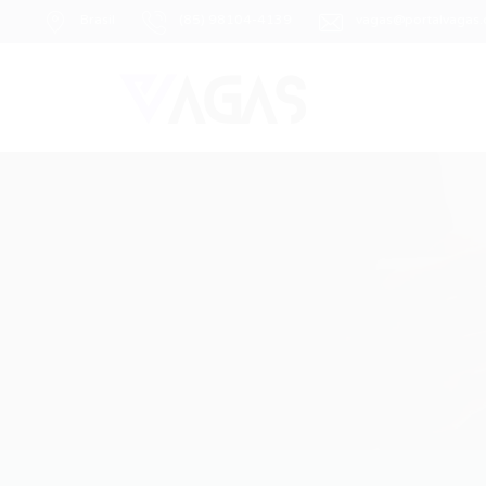
Brasil
(85) 98104-4139
vagas@portalvagas