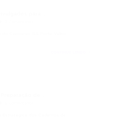
ivulgados para...
0 Comentários
o do Concurso ISS Porto Velho:
CONTINUE LENDO
Preparação de...
0 Comentários
ia Estratégica dos Cadernos de