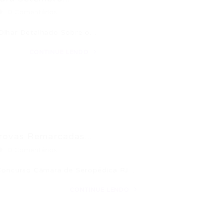
0 Comentários
 Olhar Detalhado Sobre o…
CONTINUE LENDO
rovas Remarcadas...
0 Comentários
o Concurso Câmara de Seropédica RJ:…
CONTINUE LENDO