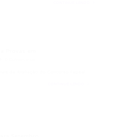
CONTINUE LENDO
a Provas em...
0 Comentários
ciais da Avaliação do Concurso Fapeal…
CONTINUE LENDO
ra Setembro...