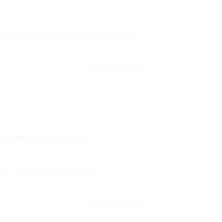
..
0 Comentários
requentes Quando ocorrerão as provas
CONTINUE LENDO
ra Mestrado com...
0 Comentários
027: Provas em Outubro e
CONTINUE LENDO