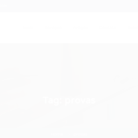
.com
Início
Serviços
Artigos
Contato
Entra
Tag:
provas
Home
provas