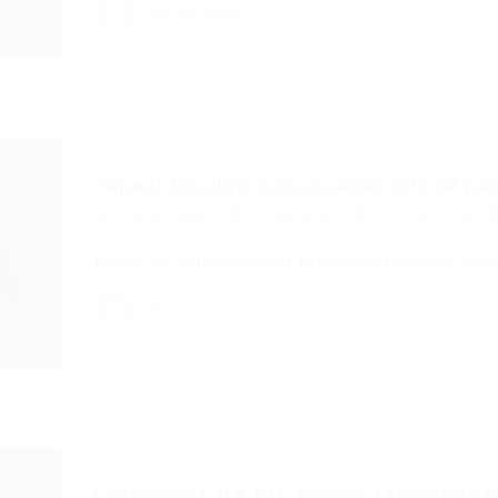
Portal Vagas
Fapeal Divulga Convocação Oficial par
Portal Vagas
Concursos
04/08/2026
Índice do Artigo Pontos Principais Detalhes Cru
Portal Vagas
Concurso CRA PR: Provas Marcadas pa