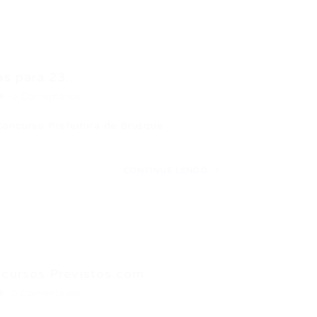
 para 23...
0 Comentários
Concurso Prefeitura de Brusque
CONTINUE LENDO
ursos Previstos com...
0 Comentários