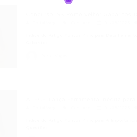
Concurso ISS Porto Velho: Gabaritos D
Portal Vagas
Concursos
04/08/2026
Índice do Artigo Pontos Principais Detalhament
Gabaritos…
Portal Vagas
ALECE Lança Ferramenta Inédita para 
Portal Vagas
Concursos
04/08/2026
Índice do Artigo Pontos Principais A Importânc
Questões…