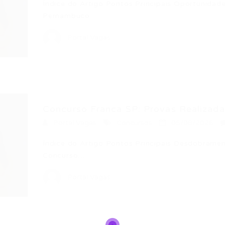
Índice do Artigo Pontos Principais Oportunidad
Pernambuco…
Portal Vagas
Concurso Franca SP: Provas Realizadas
Portal Vagas
Concursos
05/08/2026
Índice do Artigo Pontos Principais Desdobrame
Concurso…
Portal Vagas