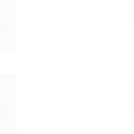
SASC PI: Provas Marcadas para 13 de.
Portal Vagas
Concursos
07/08/2026
Índice do Artigo Pontos Principais Perguntas F
do…
Portal Vagas
PROFMAT 2027: Inscrições Abertas pa
Portal Vagas
Concursos
06/08/2026
Índice do Artigo Pontos Principais PROFMAT 2
Oportunidades…
Portal Vagas