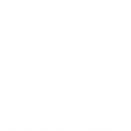
de mais de 2 mil candidatos aprovados em
cadastro de reserva. A iniciativa visa assegurar
a reposição contínua de servidores e evitar a
necessidade de novos concursos a cada
surgimento de vaga, otimizando o
planejamento institucional. A informação foi
detalhada pelo presidente da comissão do
concurso, delegado Valderes Scalco, em
entrevista exclusiva.
A estratégia da PC PR, segundo Scalco, é
conduzir o certame de forma a formar um
banco de talentos significativo. Com mais de 2
mil aprovados classificados, a corporação
poderá realizar novas convocações conforme
a liberação de orçamento pelo Governo do
Estado e as autorizações para provimento de