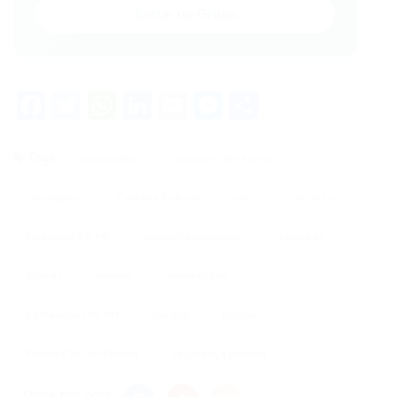
Entrar no Grupo
Facebook
Twitter
WhatsApp
LinkedIn
Email
Messenger
Share
Tags
aprovados
cadastro de reserva
candidatos
Carreira Policial
civil
concurso
Concurso PC PR
concursos policiais
delegado
futuras
interior
nomeações
nomeações PC PR
parana
policia
Polícia Civil do Paraná
segurança pública
Share this post