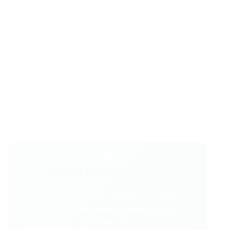
aproximadamente 70% da estrutura da Polícia
Civil do Paraná está localizada fora da capital.
Para Agente de Polícia Judiciária e
Papiloscopista, prevê-se 80% das nomeações
para o Interior e 20% para Curitiba e Região
Metropolitana. Inicialmente, todas as
nomeações para Delegado de Polícia serão
destinadas ao Interior.
💬
Gostou desse conteúdo?
Entre no VAGAS E CURSOS - PORTAL
VAGAS no WhatsApp e receba tudo em
primeira mão!