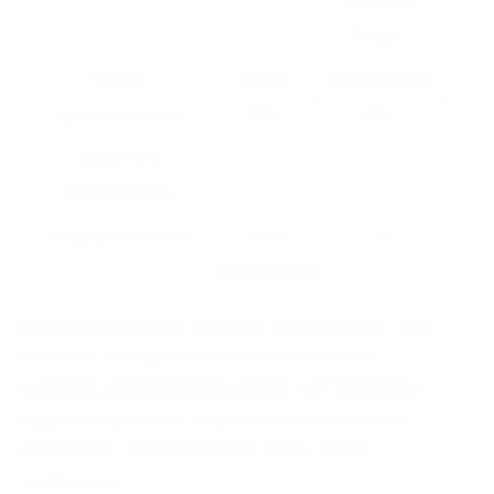
Curitiba E
Região
Cargo
Interior
Metropolitana
Agente de Polícia
80%
20%
Judiciária e
Papiloscopista
Delegado de Polícia
100%
0%
(inicialmente)
Essa diretriz busca garantir que as áreas mais
distantes dos grandes centros urbanos
recebam a atenção necessária em termos de
segurança pública, suprindo a carência de
efetivo que historicamente afeta essas
localidades.