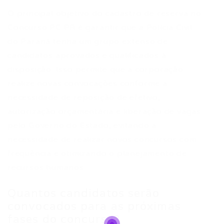
O principal objetivo do cadastro de reserva no
Concurso PC PR é garantir que a Polícia Civil
do Paraná tenha um grupo extenso de
candidatos aprovados e qualificados à
disposição. Isso permite que a corporação
realize novas convocações conforme a
necessidade de reposição de efetivo,
autorização orçamentária e liberação de vagas
pelo Governo do Estado, evitando a
necessidade de realizar novos concursos com
frequência e otimizando o planejamento de
recursos humanos.
Quantos candidatos serão
convocados para as próximas
fases do concurso?