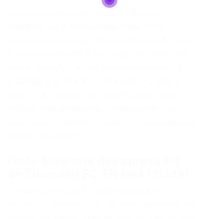
Um número expressivo de candidatos
avançará para as próximas fases. Para
Delegado de Polícia, 800 candidatos irão para
a prova discursiva, e 400 seguirão após essa
etapa. Para Agente de Polícia Judiciária, são
1.600 para o Interior e 400 para Curitiba e
Região Metropolitana. Para Papiloscopista
Policial, 400 candidatos prosseguirão. No
total, mais de 3.000 candidatos avançarão nas
etapas do certame.
Onde a maioria dos aprovados
do Concurso PC PR será lotada?
A maior parte das futuras nomeações no
âmbito do Concurso PC PR deverá ocorrer no
interior do estado. Isso se deve ao fato de que