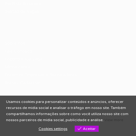
Perfil da Empresa
Gestão de Vagas
Candidatos / Vagas
Sobre nós
Fale Conosco
Encontre sua vaga
Minha conta
Encontre Empresas e Recrutadores
Entrar/ Cadastrar
Usamos cookies para personalizar conteúdos e anúncios, oferecer
Fale conosco
recursos de mídia social e analisar o tráfego em nosso site. Também
compartilhamos informações sobre como você utiliza nosso site com
Tem dúvidas ou precisa de ajuda? Nossa equipe está
nossos parceiros de mídia social, publicidade e análise.
View more
pronta para atender você! Entre em contato conosco
pelo e-mail ou através do formulário disponível no site.
Cookies settings
Aceitar