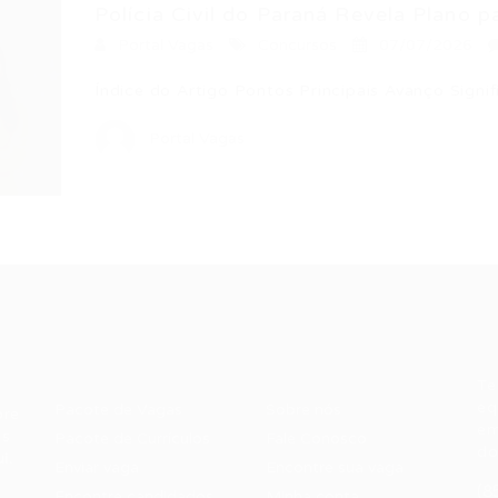
Polícia Civil do Paraná Revela Plano pa
Portal Vagas
Concursos
07/07/2026
Índice do Artigo Pontos Principais Avanço Sign
Portal Vagas
Recrutador /
Candidatos /
F
Empresas
Vagas
Te
eq
Pacote de Vagas
Sobre nós
ore
em
es
Pacote de Currículos
Fale Conosco
do
i.
Enviar vaga
Encontre sua vaga
(8
Encontre candidados
Minha conta