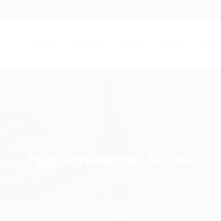
.com
Início
Serviços
Artigos
Contato
Entra
Tag:
nomeações PC PR
Home
nomeações PC PR