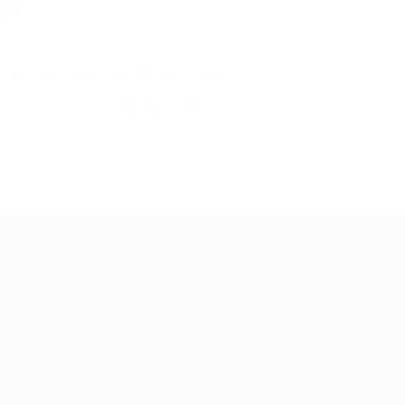
ra...
0 Comentários
ificativo no Concurso PC PR: Mais…
CONTINUE LENDO
ale conosco
m dúvidas ou precisa de ajuda? Nossa
uipe está pronta para atender você! Entre
 contato conosco pelo e-mail ou através
 formulário disponível no site.
5)981044140
vagas@portalvagas.com