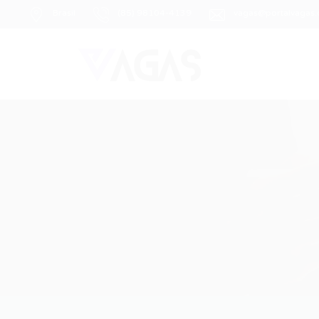
Brasil
(85) 98104-4139
vagas@portalvagas