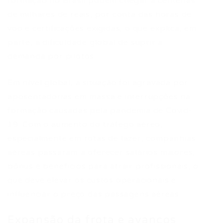
formação no Brasil podem chegar a centenas
de milhares de reais, por conta das horas de
voo e certificações exigidas, o que explica, em
parte, a dificuldade global de suprir a
demanda por pilotos.
Em nível global, a situação foi agravada por
aposentadorias em massa e interrupções na
formação causadas pela pandemia de Covid-
19. Com o aumento do tráfego aéreo,
especialmente em rotas de lazer, companhias
aéreas passaram a oferecer salários maiores,
bônus e benefícios para atrair profissionais, o
que deve elevar os custos operacionais e
influenciar o preço das passagens aéreas.
Expansão da frota e avanços