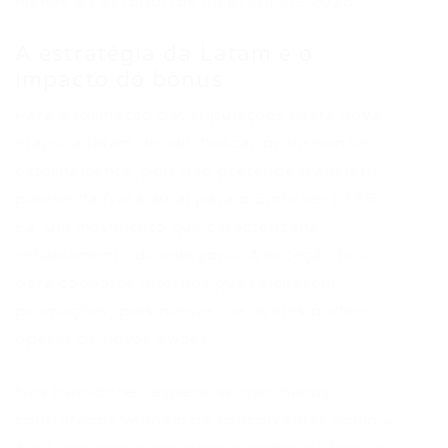
menos 63 aeroportos no Brasil até 2026.
A estratégia da Latam e o
impacto do bônus
Para a formação das tripulações nesta nova
etapa, a latam decidiu buscar profissionais
externamente, pois não pretende transferir
pilotos da frota atual para o Embraer E195-
E2, um movimento que caracterizaria
rebaixamento de categoria. A exceção fica
para copilotos internos que rejeitarem
promoções, pois nesses casos eles podem
operar os novos aviões.
Nos bastidores, espera-se que muitos
contratados venham de concorrentes como a