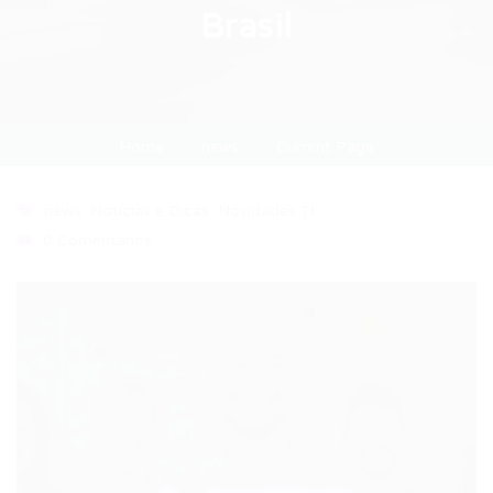
Brasil
Home
news
Current Page
news
,
Noticias e Dicas
,
Novidades TI
0 Comentários