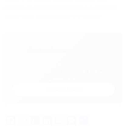
impacte os custos operacionais e a dinâmica
do mercado aéreo brasileiro e mundial.
💬
Gostou desse conteúdo?
Entre no VAGAS E CURSOS - PORTAL
VAGAS no WhatsApp e receba tudo em
primeira mão!
Entrar no Grupo
Facebook
Twitter
WhatsApp
LinkedIn
Email
Messenger
Share