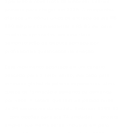
operarão a nova frota de Embraer 195-E2,
prevista para chegar em 2026. A companhia
oferece um bônus único de entrada de até
R$
160 mil
para comandantes e R$ 80 mil para
copilotos aprovados, em uma clara
demonstração da disputa acirrada por
profissionais qualificados na aviação.
Esse movimento acontece em um cenário
delicado para o setor aéreo, marcado pela
escassez global de pilotos experientes, altos
custos de formação e aumento da demanda
por voos. A Latam, que tem um pedido firme
de 24 aeronaves do modelo Embraer E195-E2
– com opções para até 74 unidades –, projeta
ampliar sua malha aérea, inclusive em pelo