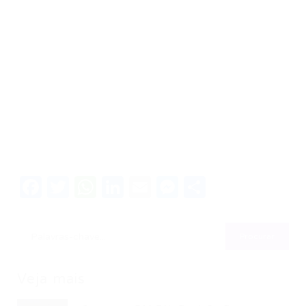
Facebook
Twitter
WhatsApp
LinkedIn
Email
Messenger
Share
Veja mais