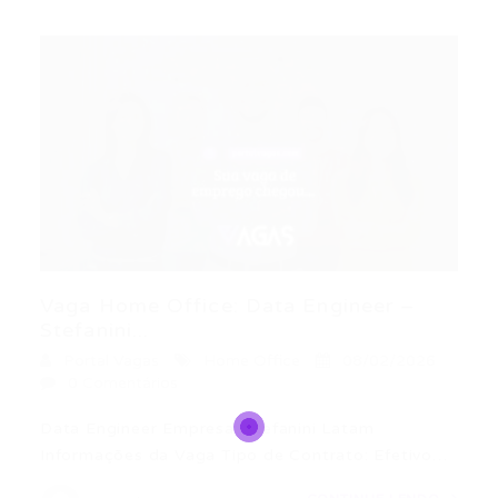
Vaga Home Office: Data Engineer –
Stefanini...
Portal Vagas
Home Office
08/02/2026
0 Comentários
Data Engineer Empresa: Stefanini Latam
Informações da Vaga Tipo de Contrato: Efetivo…