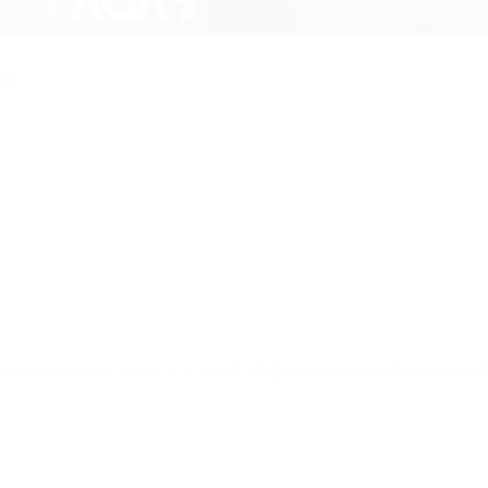
a :
eu currículo para o e-mail:
rh@saraivaecordeiro.com.