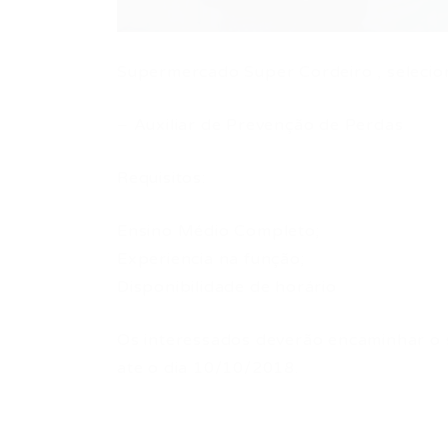
Supermercado Super Cordeiro , selecion
– Auxiliar de Prevenção de Perdas
Requisitos:
Ensino Médio Completo;
Experiencia na função;
Disponibilidade de horário
Os interessados deverão encaminhar o s
ate o dia 10/10/2018.