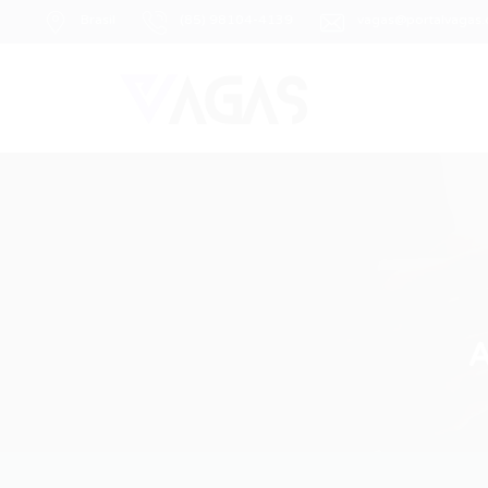
Brasil
(85) 98104-4139
vagas@portalvagas
A