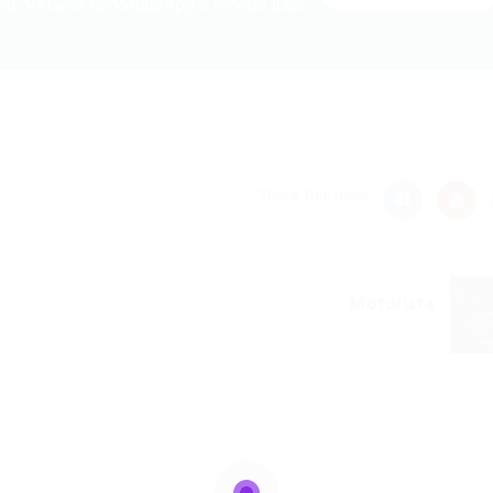
L VAGAS no WhatsApp e receba tudo
nger
re
Share this post
Motorista
Próximo Post