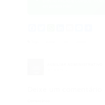
Entre no VAGAS E CURSOS - PORTA
em primeira mão!
Facebook
Twitter
WhatsApp
LinkedIn
Email
Messe
Sha
Tags
auxiliar
de
preven
AUXILIAR ADMINISTRATIVO
Post anterior
Deixe um comentário
Comentários