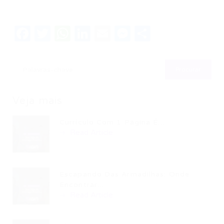
Facebook
Twitter
WhatsApp
LinkedIn
Email
Messenger
Share
Veja mais
Currículo Com 1 Página É...
Read Article
Escapando Das Armadilhas: Onde
Encontrar...
Read Article