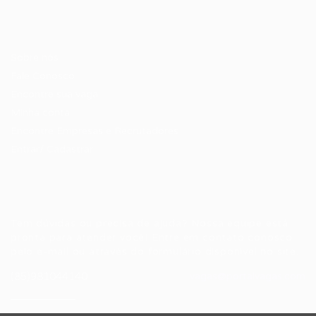
Candidatos / Vagas
Sobre nós
Fale Conosco
Encontre sua vaga
Minha conta
Encontre Empresas e Recrutadores
Entrar/ Cadastrar
Fale conosco
Tem dúvidas ou precisa de ajuda? Nossa equipe está
pronta para atender você! Entre em contato conosco
pelo e-mail ou através do formulário disponível no site.
(85)981044140
vagas@portalvagas.com