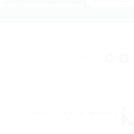
Entrar no Grupo
L VAGAS no WhatsApp e receba tudo
nger
re
Share this post
Vagas Ceará By Garçon- Fortaleza/ce
Próximo Post