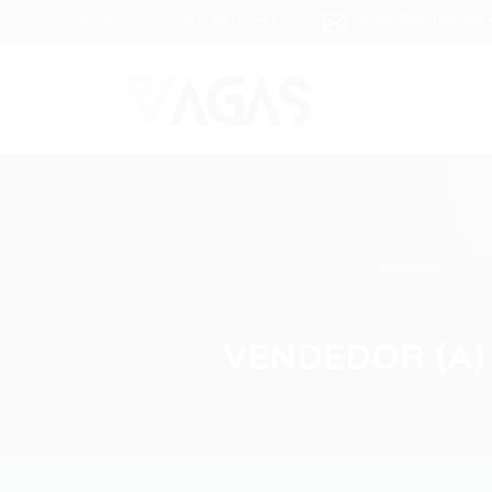
Brasil
(85) 98104-4139
vagas@portalvagas
VENDEDOR (A) 