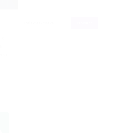
 e
a
ira
l