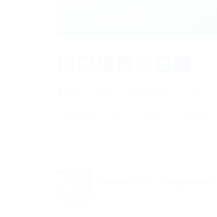
💬
Entre no VAGAS E CURSOS - PORTA
em primeira mão!
Facebook
Twitter
WhatsApp
LinkedIn
Email
Messe
Sha
Tags
aacute
atendimento
cliente
confeitaria
ecirc
experi
Fortaleza
lider
ncia
Vendedor
Fortaleza / Ce – Programador
Post anterior