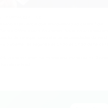
A – FORTALEZA – CE
essário experiência com atendimento ao cliente Com
acote Office básico Atividades: Atuar no atendimento
osição de estoque, controlar as necessidades da vend
ra trabalhar de segunda as 14:30 às 17:30 de terça fe
4/vendedor-lider-de-confeitaria-fortaleza-ce-3.htm
fortaleza/feed