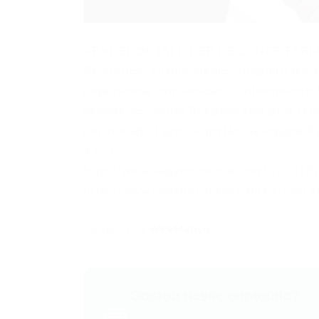
VENDEDOR (A) LÍDER DE CONFEITARI
Requisitos: Ensino médio completo Nec
experiência com vendas Conhecimento P
vendas ao cliente Responsável pela rep
em atacado Fazer a gestão da equipe Pa
a […]
http://www.vaganordeste.com.br/2016/0
http://www.vaganordeste.com.br/ceara/
Powered by
WPeMatico
Gostou desse conteúdo?