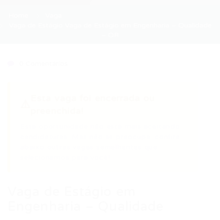
Home
Vaga
Vaga de Estágio Vaga de Estágio em Engenharia – Qualidade
– OR
0 Comentários
Esta vaga foi encerrada ou
⚠️
preenchida!
Esta oportunidade não está mais aceitando
candidaturas. Mas não se preocupe: confira
abaixo outras vagas semelhantes que
selecionamos para você!
Vaga de Estágio em
Engenharia – Qualidade