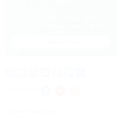
Gostou desse conteúdo?
Entre no VAGAS E CURSOS - PORTAL
VAGAS no WhatsApp e receba tudo em
primeira mão!
Entrar no Grupo
Facebook
Twitter
WhatsApp
LinkedIn
Email
Messenger
Share
Share this post
Vaga de Estágio 0903 |...
Post anterior