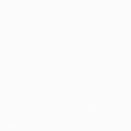
Gestão de Vagas
Candidatos / Vagas
Sobre nós
Fale Conosco
Encontre sua vaga
Minha conta
Encontre Empresas e Recrutadores
Entrar/ Cadastrar
Fale conosco
Tem dúvidas ou precisa de ajuda? Nossa equipe está
pronta para atender você! Entre em contato conosco
pelo e-mail ou através do formulário disponível no site.
(85)981044140
vagas@portalvagas.com