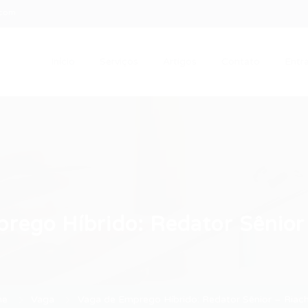
.com
Início
Serviços
Artigos
Contato
Entra
rego Híbrido: Redator Sênior
me
Vaga
Vaga de Emprego Híbrido: Redator Sênior – Riac