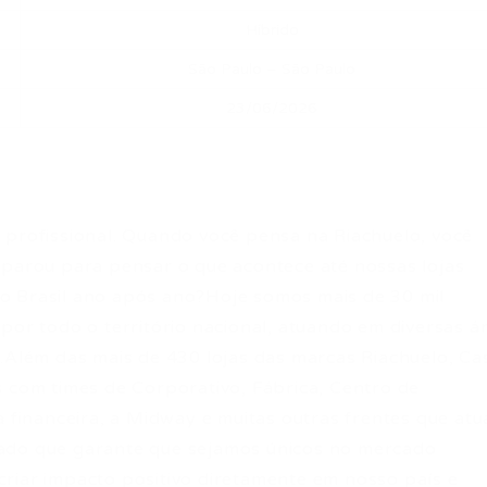
Híbrido
São Paulo – São Paulo
23/06/2026
 profissional. Quando você pensa na Riachuelo, você
 parou para pensar o que acontece até nossas lojas
o Brasil ano após ano?Hoje somos mais de 30 mil
por todo o território nacional, atuando em diversas á
l.Além das mais de 430 lojas das marcas Riachuelo, Ca
s com times de Corporativo, Fábrica, Centro de
a financeira, a Midway e muitas outras frentes que at
ado que garante que sejamos únicos no mercado
riar impacto positivo diretamente em nosso país e