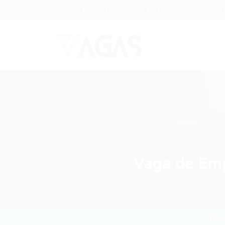
Brasil
(85) 98104-4139
vagas@portalvagas
Vaga de Emp
Ho