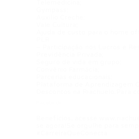
Telemedicina;
Gympass;
Auxilio Creche;
Vale Cultura;
Ajuda de custo para o home off
PLR
– Participação nos Lucros e Re
Previdência Privada;
Seguro de vida em grupo;
Convênio Farmácia;
Parcerias educacionais;
Plataforma de Aprendizagem O
Descontos na Riachuelo.Para c
Pacote de
Benefícios, acesse www.riachue
se agora!Se orgulhe para semp
#CarreiraQueConecta