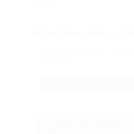
Dica:
Mantenha seu currículo sempre at
💼 Vagas Recomendadas para Você
Vagas de Customer Success: ANALISTA
Empresa:
Tecban
📍 São Paulo – São Paulo (Presencial)
Gostou desse conteúdo?