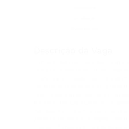
Modalidade
Localização
Publicada em
Descrição da Vaga
Confira os detalhes desta oportunidade
pensa em nossas lojas, correto? Mas já
receberem as coleções que conquistam 
criadores de possibilidades espalhados 
construindo a Moda que inspira o Brasi
Riachuelo, Fan Lab e Carter´s, contamo
distribuições, Contact Center e da noss
juntas em um modelo de negócio integr
brasileiro.Trabalhamos com moda para c