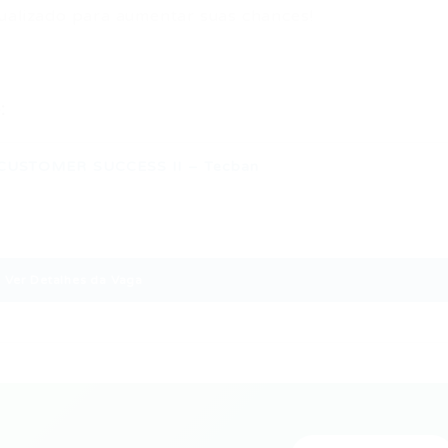
ualizado para aumentar suas chances!
:
 CUSTOMER SUCCESS II – Tecban
Ver Detalhes da Vaga