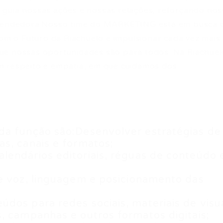
 guia nossas ações e nossas relações, reforçando nos
preendedora.Nosso time do MARKETING está em busca 
 o Futuro da Riachuelo e impulsionar cada vez mais
ue nossas oportunidades são para todos. Na Riachuel
m respeito e empatia, em que cuidamos dos
da função são:Desenvolver estratégias de
s, canais e formatos;
lendários editoriais, réguas de conteúdo 
de voz, linguagem e posicionamento das
dos para redes sociais, materiais de visu
, campanhas e outros formatos digitais;