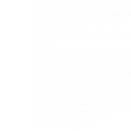
Experiência com gestão de pro
simultâneas;
Perfil analítico para acompanh
Boa comunicação, organização 
multidisciplinares.
Diferenciais:Familiaridade com
media;
Experiência com marcas de mod
Capacidade de apresentar ide
estratégicas.Olhar estratégico, 
sensibilidade para entender ma
organização, boa escuta, capac
soluções em parceria com difer
Informações ComplementaresE 
benefícios? Assistência médica
Assistência odontológica;
Vale Refeição;
Vale Alimentação;