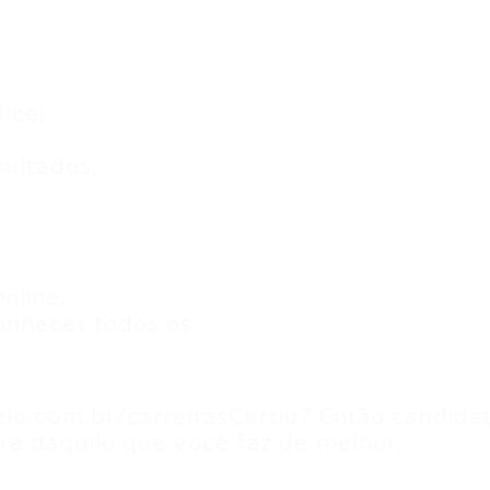
ice;
sultados;
nline;
onhecer todos os
lo.com.br/carreirasCurtiu? Então candida
re daquilo que você faz de melhor.