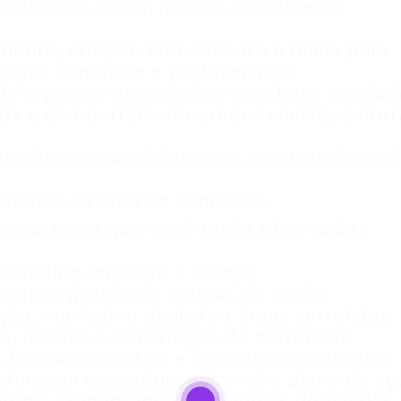
redatores, social medias, criadores e
mento, criação, atendimento e mídia para
atégia, conteúdo e performance;
údo e propor otimizações com base em dad
a e comportamento, redes sociais, cultur
tratégicas para lideranças e outras áreas 
oridades da área de conteúdo.
importante que você tenha e/ou saiba:
randing, produto e varejo;
tégia e gestão de marcas de moda;
ão, marketing digital ou áreas correlatas;
a, revisão e construção de narrativas;
 formatos digitais e jornada de conteúdo;
fing em estratégia editorial e plano de aç