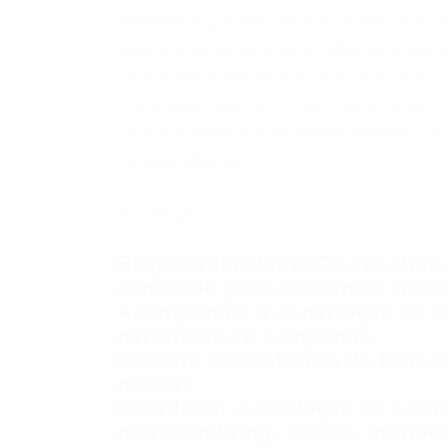
amamos o que fazemos. A nossa cultura
essência brasileira, acolhedora e em
um REDATOR SÊNIOR para contribuir com
Moda que inspira o Brasil.Lembramos q
você encontra um ambiente diverso, co
colaboradores.
Principais
ResponsabilidadesOs desafios 
conteúdo para diferentes marca
Acompanhar a construção de ca
narrativas de campanha;
Garantir consistência de tom 
marcas;
Coordenar a produção de conteú
merchandising, vídeos, motions