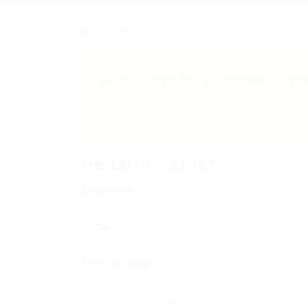
0 Comentários
⚠️
Esta vaga foi encerrada ou pr
Esta oportunidade não está mais aceitan
vagas semelhantes que selecionamos par
Redator Sênior
Empresa:
Riachuelo
Local:
São Paulo – São Paulo
Tipo de Vaga:
Efetivo (CLT) | Híbrido
Tipo de Contrato