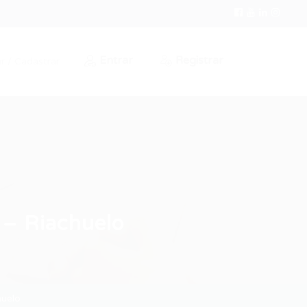
Entrar
Registrar
r / Cadastrar
 – Riachuelo
huelo