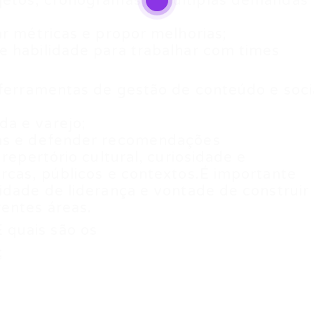
jetos, cronogramas e múltiplas demandas
ar métricas e propor melhorias;
e habilidade para trabalhar com times
 ferramentas de gestão de conteúdo e soci
a e varejo;
ias e defender recomendações
repertório cultural, curiosidade e
rcas, públicos e contextos.É importante
idade de liderança e vontade de construir
entes áreas.
quais são os
;