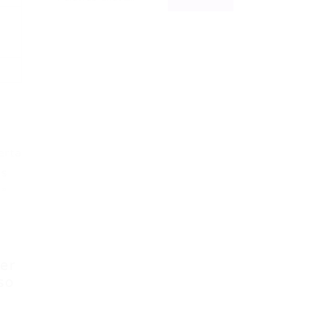
erta
as
a”
ser
so
a