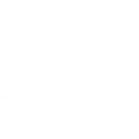
r
ro
o
s
a
vel