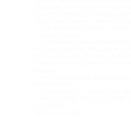
talento cresça de forma única.
desafios reais, aprender com p
que vão marcar sua trajetória.
pelo nosso impacto social verd
vidas. Ao entrar para a Adima
transformação.
✨ Buscamos jovens que tragam 
coragem para se desafiar e vo
👉 Durante sua jornada, você t
• Participar de projetos e ro
equipe.
• Ampliar sua rede de contatos
inspiradores.
• Contribuir com ideias criativ
• Desenvolver hard skills e sof
trajetória.
🔍Sobre a vaga
Principais