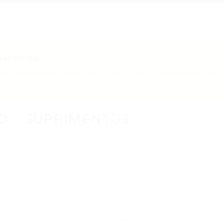
eenchida!
do candidaturas. Mas não se preocupe: confira abaixo outr
a você!
O – SUPRIMENTOS
Estágio