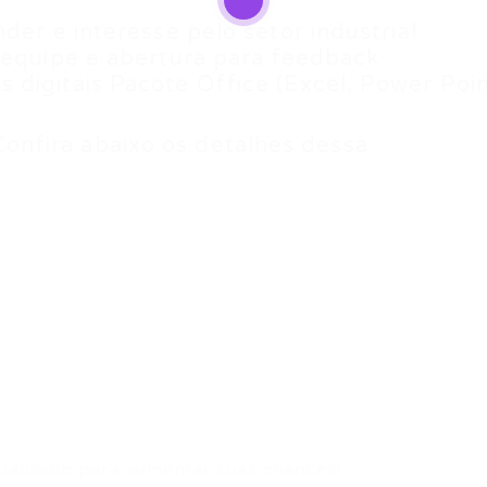
der e interesse pelo setor industrial
 equipe e abertura para feedback
digitais Pacote Office (Excel, Power Poin
nfira abaixo os detalhes dessa
ualizado para aumentar suas chances!