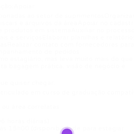
ação:Apoiar
acionadas ao setor de suprimentosOrganiza
iscais e arquivos da áreaApoiar no cadast
e produtos em sistemaAuxiliar no process
s e serviçosElaborar planilhas e relatório
sRealizar contato com fornecedores par
companhamento de pedidos
o estagiário, mas leva muito mais do que
sta bagagem prática, visão de negócio e
que quiser chegar.
atriculado em curso de graduação compatí
 ou área correlatas
6 horas diárias)
às 15h00 (disponibilidade para estagiar