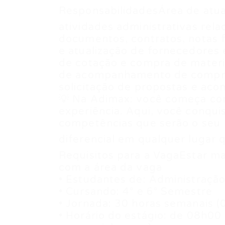
ResponsabilidadesÁrea de atu
atividades administrativas rel
documentos, contratos, notas f
e atualização de fornecedores 
de cotação e compra de materiai
de acompanhamento de compra
solicitação de propostas e a
💡 Na Adimax: você começa com
experiência. Aqui, você conqui
competências que serão o seu
diferencial em qualquer lugar 
Requisitos para a VagaEstar m
com a área da vaga
• Estudantes de: Administração
• Cursando: 4° e 6° Semestre
• Jornada: 30 horas semanais (0
• Horário do estágio: de 08h00 