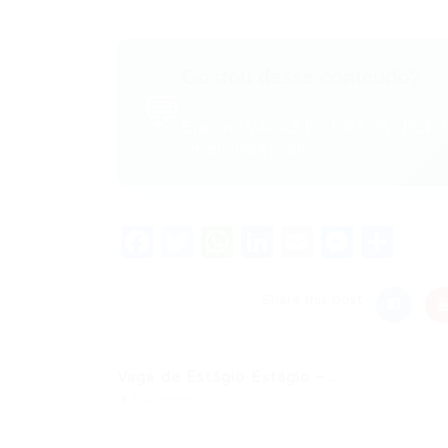
Gostou desse conteúdo?
💬
Entre no VAGAS E CURSOS - PORTA
em primeira mão!
Facebook
Twitter
WhatsApp
LinkedIn
Email
Messe
Sha
Share this post
Vaga de Estágio Estágio –...
Post anterior