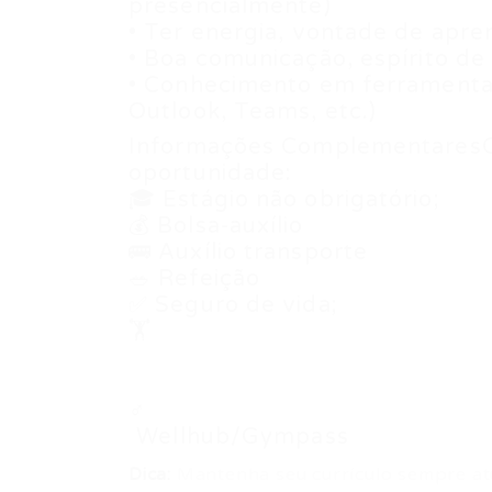
presencialmente)
• Ter energia, vontade de apren
• Boa comunicação, espírito de
• Conhecimento em ferramentas 
Outlook, Teams, etc.)
Informações ComplementaresCo
oportunidade:
🎓 Estágio não obrigatório;
💰 Bolsa-auxílio
🚌 Auxílio transporte
🥗 Refeição
✅ Seguro de vida;
🏋
️
♂
️ Wellhub/Gympass
Dica:
Mantenha seu currículo sempre at