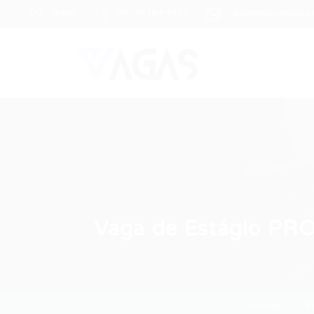
Brasil
(85) 98104-4139
vagas@portalvagas
Vaga de Estágio 
Home
V