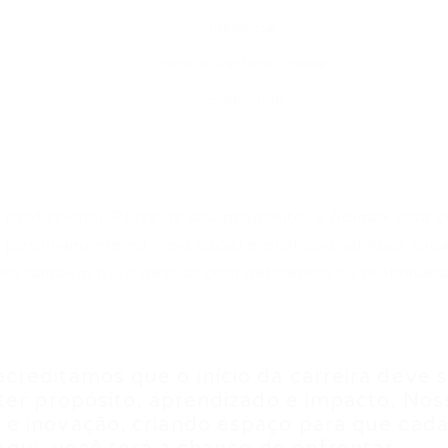
Presencial
Feira de Santana – Bahia
25/06/2026
profissional. Parte de seu propósito, a Adimax está c
 positivamente no meio social e profissional.Aqui, tod
el também para pessoa com deficiência ou reabilitad
reditamos que o início da carreira deve 
ter propósito, aprendizado e impacto. Nos
e inovação, criando espaço para que cad