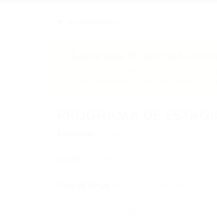
0 Comentários
⚠️
Esta vaga foi encerrada ou pr
Esta oportunidade não está mais aceitan
vagas semelhantes que selecionamos par
PROGRAMA DE ESTÁGI
Empresa:
Adimax
Local:
Feira de Santana – Bahia
Tipo de Vaga:
Estágio | Presencial
Tipo de Contrato