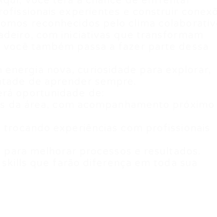
Aqui, você terá a chance de enfrentar
rofissionais experientes e construir conex
Somos reconhecidos pelo clima colaborativ
adeiro, com iniciativas que transformam
x, você também passa a fazer parte dessa
energia nova, curiosidade para explorar,
ntade de aprender sempre.
erá oportunidade de:
tinas da área, com acompanhamento próximo
, trocando experiências com profissionais
as para melhorar processos e resultados.
t skills que farão diferença em toda sua