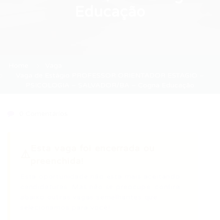
Educação
Home
Vaga
Vaga de Estágio PROFESSOR ORIENTADOR ESTAGIO –
PSICOLOGIA – SALVADOR/BA – Cogna Educação
0 Comentários
Esta vaga foi encerrada ou
⚠️
preenchida!
Esta oportunidade não está mais aceitando
candidaturas. Mas não se preocupe: confira
abaixo outras vagas semelhantes que
selecionamos para você!