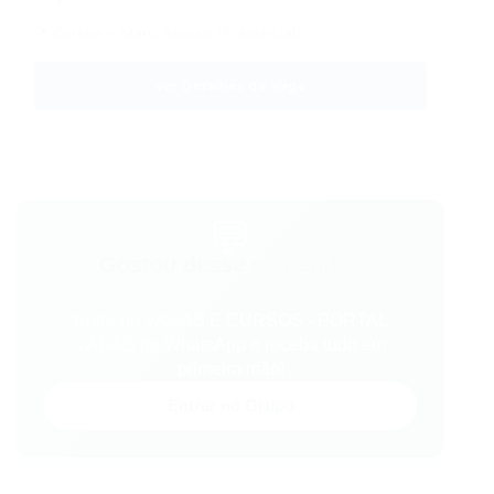
📍 Cuiabá – Mato Grosso (Presencial)
Ver Detalhes da Vaga
💬
Gostou desse conteúdo?
Entre no VAGAS E CURSOS - PORTAL
VAGAS no WhatsApp e receba tudo em
primeira mão!
Entrar no Grupo