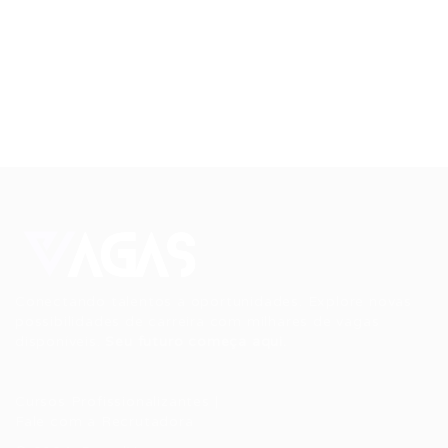
Conectando talentos a oportunidades. Explore novas
possibilidades de carreira com milhares de vagas
disponíveis.
Seu futuro começa aqui.
Cursos Profissionalizantes
|
Fale com a Recrutadora