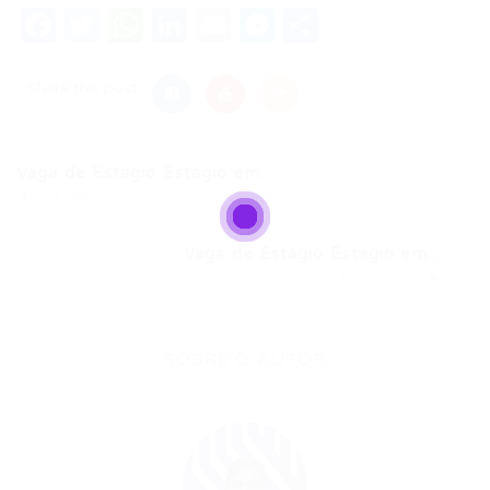
Facebook
Twitter
WhatsApp
LinkedIn
Email
Messenger
Share
Share this post
Vaga de Estágio Estágio em...
Post anterior
Vaga de Estágio Estagio em...
Próximo Post
SOBRE O AUTOR