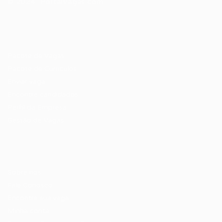
© 2024 PortalVagas.com
Recrutador / Empresas
Pacote de Vagas
Pacote de Currículos
Enviar vaga
Encontre candidados
Perfil da Empresa
Gestão de Vagas
Candidatos / Vagas
Sobre nós
Fale Conosco
Encontre sua vaga
Minha conta