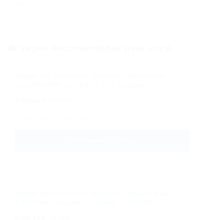
atualizado para aumentar suas chances!
💼 Vagas Recomendadas para Você:
Vagas de Customer Success: ANALISTA
CUSTOMER SUCCESS II – Tecban
Empresa:
Tecban
📍 São Paulo – São Paulo (Presencial)
Ver Detalhes da Vaga
Vagas de Customer Success: Analista de
Customer Success – Junior – JDREL
Empresa:
JDREL