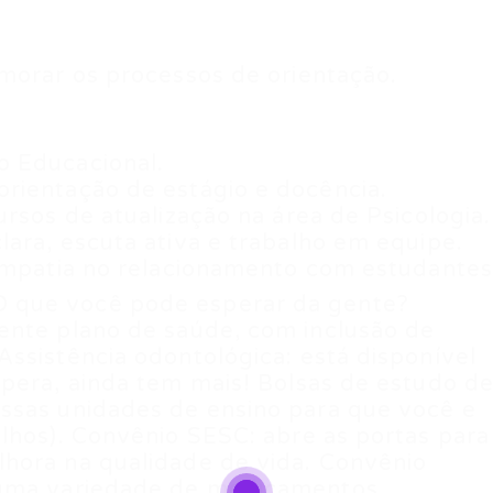
morar os processos de orientação.
o Educacional.
rientação de estágio e docência.
rsos de atualização na área de Psicologia.
ara, escuta ativa e trabalho em equipe.
 empatia no relacionamento com estudantes
 que você pode esperar da gente?
ente plano de saúde, com inclusão de
ssistência odontológica: está disponível
pera, ainda tem mais! Bolsas de estudo d
ssas unidades de ensino para que você e
lhos). Convênio SESC: abre as portas para
hora na qualidade de vida. Convênio
numa variedade de medicamentos.