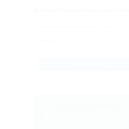
💼 Vagas Recomendadas para Você
Vagas de Customer Success: ANALISTA
CUSTOMER SUCCESS II – Tecban
Empresa:
Tecban
📍 São Paulo – São Paulo (Presencial)
Ver Detalhes da Vaga
Gostou desse conteúdo?
💬
Entre no VAGAS E CURSOS - PORTA
em primeira mão!