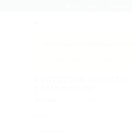
Home
Vaga
Vaga de E
0 Comentários
⚠️
Esta vaga foi encerrada ou pr
Esta oportunidade não está mais aceitan
vagas semelhantes que selecionamos par
PROFESSOR ORIENTADO
CAMPINAS/SP
Empresa:
Cogna Educação
Local:
Campinas – São Paulo
Tipo de Vaga:
Efetivo (CLT) | Presencial