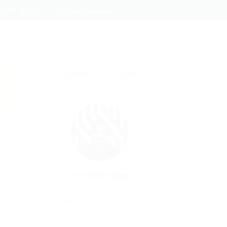
CAMPINAS/SP – Cogna Educação
SOBRE O AUTOR
as
–
Por
Portal Vagas
30/06/2026
9
0
0