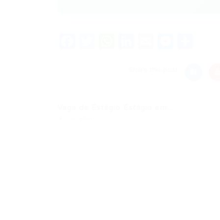
Facebook
Twitter
WhatsApp
LinkedIn
Email
Messe
Sha
Share this post
Vaga de Estágio Estágio em...
Post anterior