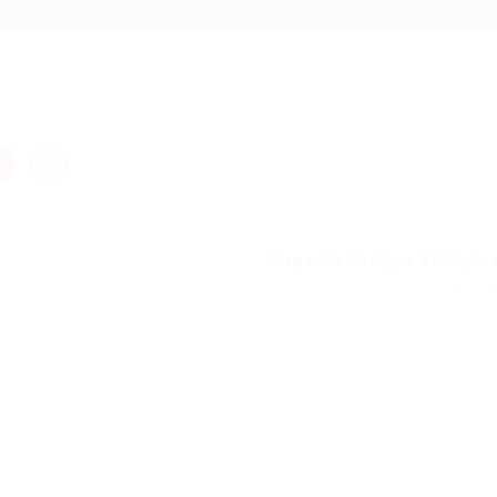
nger
re
Vaga de Estágio Estágio e
Próximo P