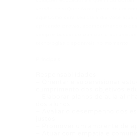
soluções educacionais que impulsionam
versão de si.Quer fazer parte de um ti
aqui!Como será seu dia a dia:Você atua
aplicando provas, acompanhando o des
sempre buscando otimizar o aproveitame
tecnologias disponíveis no momento.
Principais
Responsabilidades
– Orientar e supervisionar est
cumprimento dos objetivos edu
– Elaborar planos de aula alinh
dos alunos.
– Avaliar o desempenho dos est
justos.
– Promover um ambiente de ap
– Atuar com empatia e comunica