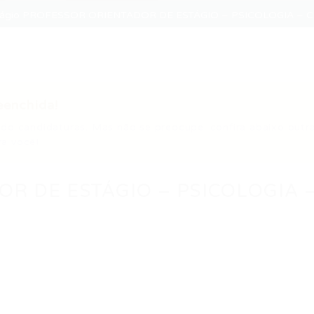
stágio PROFESSOR ORIENTADOR DE ESTÁGIO – PSICOLOGIA – 
eenchida!
do candidaturas. Mas não se preocupe: confira abaixo outr
a você!
R DE ESTÁGIO – PSICOLOGIA 