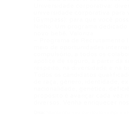
Universidade corporativa: diver
universidade corporativa para 
(Gympass): para que você poss
Ninho: Um programa dedicado 
novo bebê. Valoriza
– Programa de Recrutamento Int
meio de oportunidades internas
compulsório, a todos os colabo
apólice de seguro, a partir da
respeito, na diversidade e na 
Todos os candidatos qualifica
de raça, gênero, identidade, e
nacionalidade, genética, defic
propósito é avançar cada vez 
diversos. Venha enriquecer nos
Dica:
Mantenha seu currículo sempre at