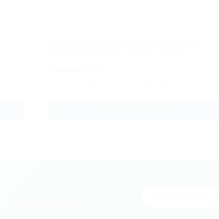
:
Vagas de Customer Success: Analista de
Customer Success – Junior – JDREL
Empresa:
JDREL
📍 Cuiabá – Mato Grosso (Presencial)
Ver Detalhes da Vaga
Entrar no Grupo
L VAGAS no WhatsApp e receba tudo