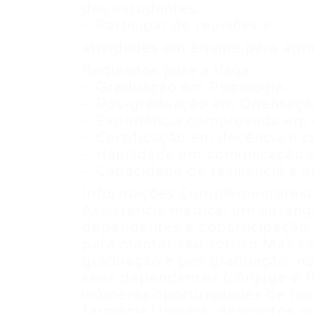
dos estudantes.
– Participar de reuniões e
atividades em equipe para apri
Requisitos para a Vaga
– Graduação em Psicologia.
– Pós-graduação em Orientaçã
– Experiência comprovada em o
– Certificação em docência e cu
– Habilidade em comunicação cl
– Capacidade de resiliência e
Informações ComplementaresO
Assistência médica: um abrang
dependentes e coparticipação.A
para manter seu sorriso.Mas es
graduação e pós graduação: no
seus dependentes (cônjuge e fi
inúmeras oportunidades de mel
farmácia Univers: descontos 