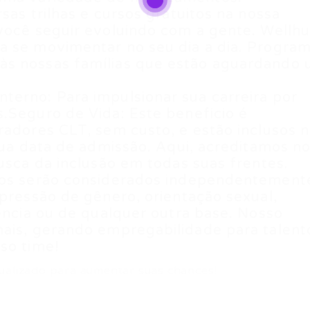
sas trilhas e cursos gratuitos na nossa
você seguir evoluindo com a gente. Wellh
a se movimentar no seu dia a dia. Progra
às nossas famílias que estão aguardando
erno: Para impulsionar sua carreira por
.Seguro de Vida: Este beneficio é
radores CLT, sem custo, e estão inclusos 
 sua data de admissão. Aqui, acreditamos n
busca da inclusão em todas suas frentes.
dos serão considerados independentement
xpressão de gênero, orientação sexual,
iência ou de qualquer outra base. Nosso
mais, gerando empregabilidade para talent
so time!
ualizado para aumentar suas chances!