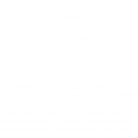
Efetivo (CLT)
Presencial
Campinas – São Paulo
23/06/2026
 profissional. Nós somos a Cogna, a maior e mais
ais do país.Com quase 60 anos de história e mais de
grada, com soluções para escolas, governos e estuda
s estão Anglo, Red Balloon e Anhanguera, além das
efletem a diversidade e a força do nosso ecossistema
l colaboradores e o nosso propósito é claro: oferec