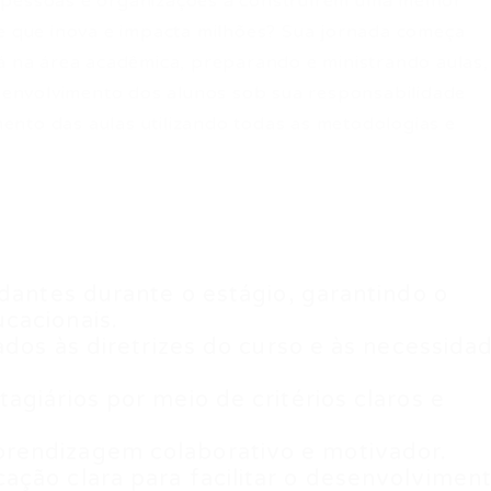
 pessoas e organizações a construírem uma melhor
me que inova e impacta milhões? Sua jornada começa
rá na área acadêmica, preparando e ministrando aulas,
envolvimento dos alunos sob sua responsabilidade
nto das aulas utilizando todas as metodologias e
udantes durante o estágio, garantindo o
cacionais.
ados às diretrizes do curso e às necessida
agiários por meio de critérios claros e
rendizagem colaborativo e motivador.
ção clara para facilitar o desenvolvimen