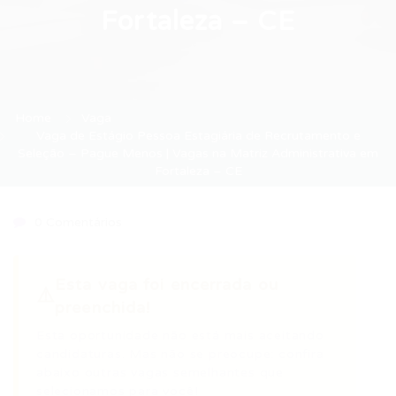
Fortaleza – CE
Home
Vaga
Vaga de Estágio Pessoa Estagiária de Recrutamento e
Seleção – Pague Menos | Vagas na Matriz Administrativa em
Fortaleza – CE
0 Comentários
Esta vaga foi encerrada ou
⚠️
preenchida!
Esta oportunidade não está mais aceitando
candidaturas. Mas não se preocupe: confira
abaixo outras vagas semelhantes que
selecionamos para você!