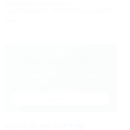
identidade de gênero,
nacionalidade, deficiência ou idade.
Dica:
Mantenha seu currículo sempre
atualizado para aumentar suas chances!
💬
Gostou desse conteúdo?
Entre no VAGAS E CURSOS - PORTAL
VAGAS no WhatsApp e receba tudo em
primeira mão!
Entrar no Grupo
Facebook
Twitter
WhatsApp
LinkedIn
Email
Messenger
Share