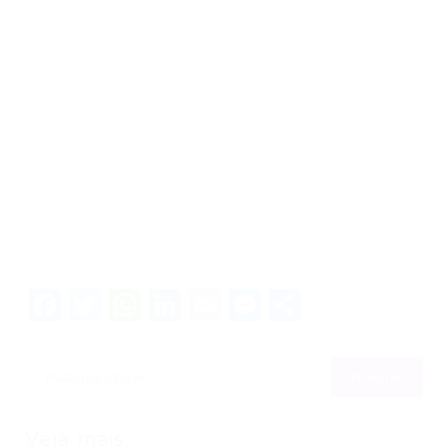
Facebook
Twitter
WhatsApp
LinkedIn
Email
Messenger
Share
Veja mais