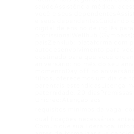
saúdeAssistência médica: aces
você e seus dependentesAssist
e seus dependentesCuidando d
digital de ensino de inglês pa
profissionalWellhub (Gympass)
paísZenklub: plataforma com p
autodesenvolvimento para você
destinado para que você orga
aniversário: no mês do seu aniv
momentoDay off no aniversário 
filhos, oferecemos um dia de f
parentais estendidasLicença m
paternidade: 20 diasPremissas
Unicred:Atenção aos
requisitos mínimos da vaga: co
qualificações necessárias antes
Comunique sua liderança: infor
antes de formalizar sua candid