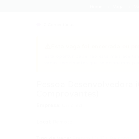
Home
Vaga
Va
0 Comentários
⚠️
Esta vaga foi encerrada ou pr
Esta oportunidade não está mais aceitan
vagas semelhantes que selecionamos par
Pessoa Desenvolvedora iO
Comprovantes)
Empresa:
Unicred
Local:
Remoto
Tipo de Vaga:
Efetivo (CLT) | Remoto