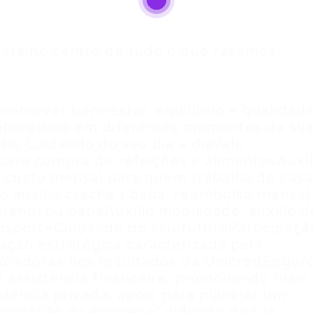
está no centro de tudo o que fazemos.
romover bem-estar, equilíbrio e qualidad
laboradora em diferentes momentos da su
lho.Cuidando do seu dia a diaVale
 para compra de refeições e alimentosAuxíl
e custo mensal para quem trabalha de cas
 auxílio creche | babá: reembolso mensal
antil ou babáAuxílio mobilidade: auxílio d
nsporteCuidando do seu futuroParticipaçã
ação estratégica caracterizada pela
boradoras nos resultados da UnicredSegur
e assistência financeira, promovendo mais
dência privada: apoio para planejar um
ticipação da empresaCuidando da sua