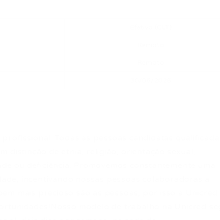
Efetivo (CLT)
Remoto
Remoto
30/06/2026
profissional. Todas as pessoas candidatas qualificada
 distinção de etnia, religião, orientação sexual,
idade ou deficiência. Promovemos constantemente uma
sidade, incentivando nossas pessoas colaboradoras a
em mais precioso são as pessoas, por isso a Unicred
portunidades!Nosso modelo de trabalho na Unicred s