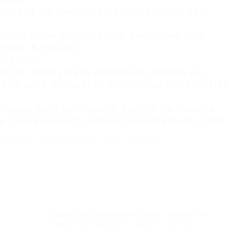
squeça de marcar a opção "colaborador
dmissão na cooperativa, conforme seu
rasil: 6 meses;
 meses;
nal: 6 meses para processos dentro da
ano para processos em outras cooperativ
6 meses para processos dentro da mesma
ra processos em outras cooperativas (CNPJ
ualizado para aumentar suas chances!
:
Vagas de Customer Success: Analista de
Customer Success – Junior – JDREL