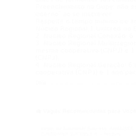
Preenchimento na Gupy: não e
interno" ao se inscrever;
Respeite o tempo mínimo de a
Núcleo Regional:1.Unicred do B
2. Núcleo Regional Conexão: 6
3. Núcleo Regional Multirregio
mesma cooperativa (CNPJ) e 1 
(CNPJ);
4. Núcleo Regional Geração: 
cooperativa (CNPJ) e 1 ano pa
Dica:
Mantenha seu currículo sempre at
💼 Vagas Recomendadas para Você
Vagas de Customer Success: ANALISTA
CUSTOMER SUCCESS II – Tecban