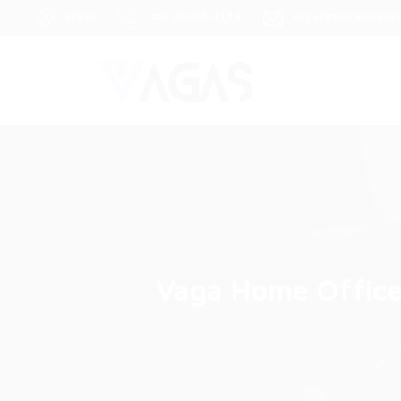
Brasil
(85) 98104-4139
vagas@portalvagas
Vaga Home Office: