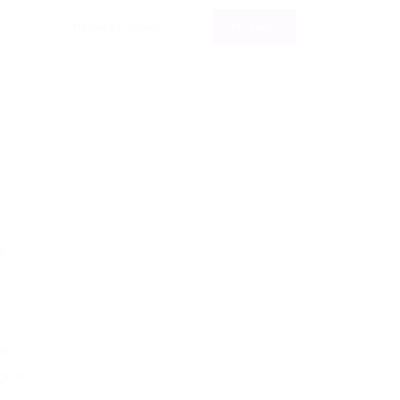
s
 do
egue