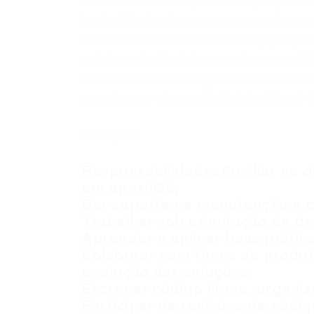
no formato híbrido, com atuação presen
instituição.Atualmente nossas sedes es
com ambientes multifuncionais, que pro
colaboração.Também possuímos posiçõe
residem em outras regiões do Brasil.Fo
crescimento e inovação.Se identificou?
Principais
ResponsabilidadesAuxiliar no 
em apps iOS;
Dar suporte na manutenção e c
Trabalhar sob orientação de d
Aprender e aplicar boas prátic
Colaborar com times de produt
evolução das soluções;
Escrever código limpo, organiz
Participar de revisões de códig