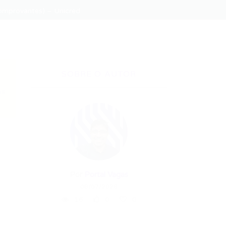
Comprovantes) – Unicred
SOBRE O AUTOR
as
Por
Portal Vagas
08/07/2026
16
0
0