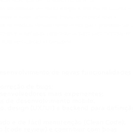
cial, dois dias por semana, na sede da
tão localizadas em Porto Alegre e São Paulo e contam
movem maior interação, troca de experiências e
s no modelo remoto/home office para profissionais 
camos em vivências inspiradoras para uma jornada de
 Então vem cooperar conosco!
desenvolvimento de novas funcionalidades
orreção de bugs;
esenvolvedores mais experientes;
as de desenvolvimento mobile;
o, design (UX/UI) e backend para definiçã
ado e de fácil manutenção (Clean Code);
o (code review) e contribuir com boas