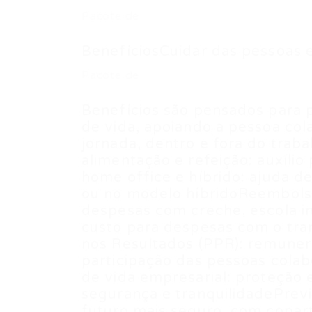
Pacote de
BenefíciosCuidar das pessoas 
Pacote de
Benefícios são pensados para p
de vida, apoiando a pessoa co
jornada, dentro e fora do traba
alimentação e refeição: auxílio
home office e híbrido: ajuda d
ou no modelo híbridoReembolso
despesas com creche, escola inf
custo para despesas com o tra
nos Resultados (PPR): remuner
participação das pessoas cola
de vida empresarial: proteção 
segurança e tranquilidadePrevi
futuro mais seguro, com copar