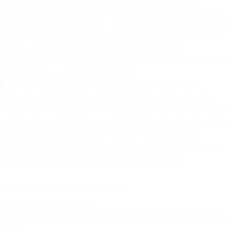
so a atendimento médico-hospitalar para
ência odontológica: atendimento para vo
o seu bem-estarEnglish pass: plataforma
ra o seu desenvolvimento pessoal e
: acesso a academias e estúdios em todo o
sicólogos e conteúdos de
 e seus dependentesCesta natalina:
nize um momento especialDay off no seu
ersário, um dia de folga para celebrar ess
dos seus filhos: no mês do aniversário do
olga para celebrar em famíliaLicenças
aternidade: 180 dias (seis meses)Licença
 exclusivas para colaboradores da
nfira se você atende às
 de se candidatar;
me sua intenção de participar do processo
atura;