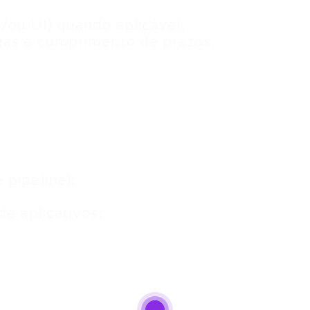
/ou UI) quando aplicável;
egas e cumprimento de prazos.
 pipeline);
de aplicativos;