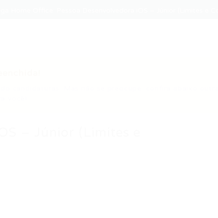
ga Home Office: Pessoa Desenvolvedora iOS – Júnior (Limites e 
eenchida!
do candidaturas. Mas não se preocupe: confira abaixo outr
a você!
S – Júnior (Limites e