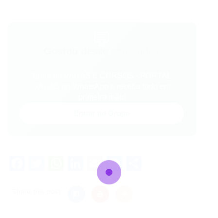
💬
Gostou desse conteúdo?
Entre no VAGAS E CURSOS - PORTAL
VAGAS no WhatsApp e receba tudo em
primeira mão!
Entrar no Grupo
Facebook
Twitter
WhatsApp
LinkedIn
Email
Messenger
Share
Share this post