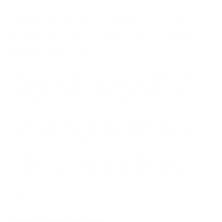
Confira os detalhes desta oportunidade
profissional. Nós somos a BHS!Com 31 anos
de experiência no mercado, proporcionamos
soluções modernas de TI.
Somos reconhecidos como a MELHOR empresa para
se trabalhar em MG e TI do BRASIL pelo GPTW
Great Place to Work, e estamos classificados como a
4ª melhor empresa para se trabalhar na categoria
LATAM.
O que a gente espera de você?· Habilidade de
relacionamento com pessoas de diferentes áreas e de
diversos níveis de hierarquia;· Autogerenciamento;·
Colaboração;· Ser proativo e saber trabalhar fora da
zona de conforto;· Alguém que queira fazer parte de
projetos incríveis e tenha muita vontade de aprender,
ensinar e crescer junto com a BHS.
Principais