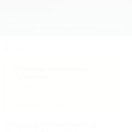
Home
Vaga
Vaga Home Office: Pessoa Desenvolvedora Backend Sênior
(Home Office) – Somos BHS 💙
0 Comentários
Esta vaga foi encerrada ou
⚠️
preenchida!
Esta oportunidade não está mais aceitando
candidaturas. Mas não se preocupe: confira
abaixo outras vagas semelhantes que
selecionamos para você!
Pessoa Desenvolvedora