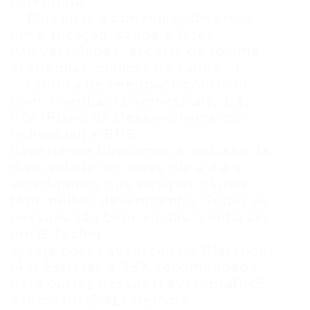
estendida;
✅ Parcerias e convênios diversos
em educação, saúde e lazer
(Universidades, escolas de Idioma,
academias, clínicas de saúde…);
✅ Cultura de Feedback contínuo,
com: Feedbacks semestrais, 1:1,
PDI (Plano de Desenvolvimento
Individual) e BHS
Experience.Buscamos a inclusão da
diversidade no nosso dia a dia e
acreditamos que equipes plurais
têm melhor desempenho. Todas as
pessoas são bem-vindas. Venha ser
um B.Techer
🚀Veja nossa avaliação no Glassdoor
(4.5 Estrelas e 93% recomendado
para outras pessoas).#vempraBHS
#somosBHS #LI-Remote