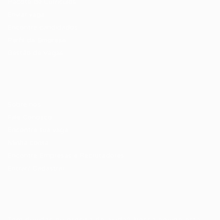
Pacote de Currículos
Enviar vaga
Encontre candidados
Perfil da Empresa
Gestão de Vagas
Candidatos / Vagas
Sobre nós
Fale Conosco
Encontre sua vaga
Minha conta
Encontre Empresas e Recrutadores
Entrar/ Cadastrar
Fale conosco
Tem dúvidas ou precisa de ajuda? Nossa equipe está