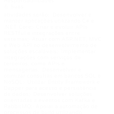
Responsabilidades
💪 Suas
atividades serão:· Desenvolver e
manter aplicações utilizando C# e
.NET Core;· Criar e evoluir APIs
RESTful e integrações entre
sistemas;· Atuar com ASP.NET, MVC
e Web API no desenvolvimento de
soluções escaláveis;· Implementar
integrações com serviços de
terceiros, como APIs e
mensagerias;· Desenvolver e
otimizar consultas em bancos SQL e
NoSQL;· Utilizar Entity Framework e
Dapper para acesso e persistência
de dados;· Desenvolver soluções
orientadas a eventos com Kafka e
RabbitMQ;· Apoiar a automação de
processos de build utilizando