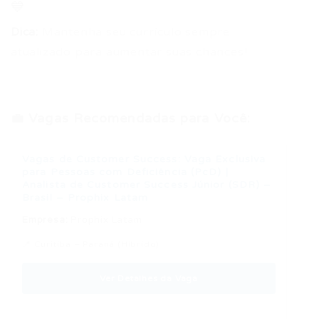
💙
Dica:
Mantenha seu currículo sempre
atualizado para aumentar suas chances!
💼 Vagas Recomendadas para Você:
Vagas de Customer Success: Vaga Exclusiva
para Pessoas com Deficiência (PcD) |
Analista de Customer Success Júnior (SDR) –
Brasil – Prophix Latam
Empresa:
Prophix Latam
📍 Curitiba – Paraná (Híbrido)
Ver Detalhes da Vaga