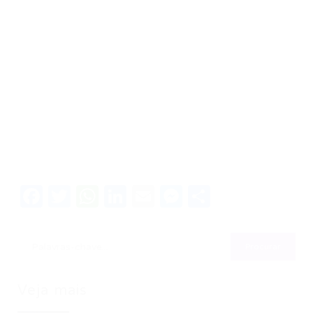
Facebook
Twitter
WhatsApp
LinkedIn
Email
Messenger
Share
Veja mais