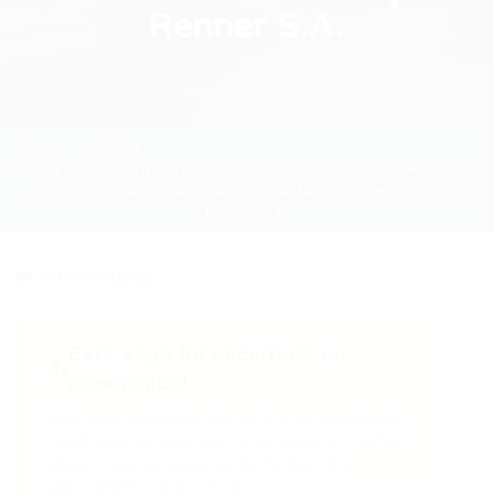
Renner S.A.
Home
Vaga
Vaga para Jovem Aprendiz |LOJAS RENNER| Jovem Aprendiz
– Coloque o Nome da Loja e Cidade Nesse Formato – Lojas
Renner S.A.
0 Comentários
Esta vaga foi encerrada ou
⚠️
preenchida!
Esta oportunidade não está mais aceitando
candidaturas. Mas não se preocupe: confira
abaixo outras vagas semelhantes que
selecionamos para você!