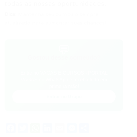
todas as nossas oportunidades.
Dica:
Mantenha seu currículo sempre
atualizado para aumentar suas chances!
💬
Gostou desse conteúdo?
Entre no VAGAS E CURSOS - PORTAL
VAGAS no WhatsApp e receba tudo em
primeira mão!
Entrar no Grupo
Facebook
Twitter
WhatsApp
LinkedIn
Email
Messenger
Share