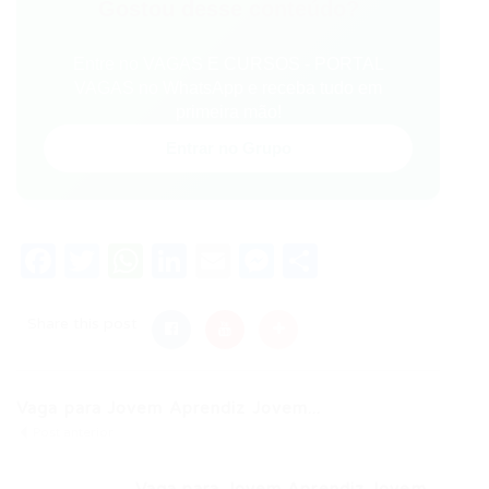
Gostou desse conteúdo?
Entre no VAGAS E CURSOS - PORTAL
VAGAS no WhatsApp e receba tudo em
primeira mão!
Entrar no Grupo
Facebook
Twitter
WhatsApp
LinkedIn
Email
Messenger
Share
Share this post
Vaga para Jovem Aprendiz Jovem...
Post anterior