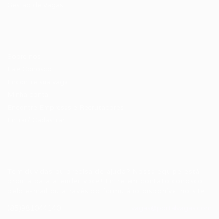
Gestão de Vagas
Candidatos / Vagas
Sobre nós
Fale Conosco
Encontre sua vaga
Minha conta
Encontre Empresas e Recrutadores
Entrar/ Cadastrar
Fale conosco
Tem dúvidas ou precisa de ajuda? Nossa equipe está
pronta para atender você! Entre em contato conosco
pelo e-mail ou através do formulário disponível no site.
(85)981044140
vagas@portalvagas.com