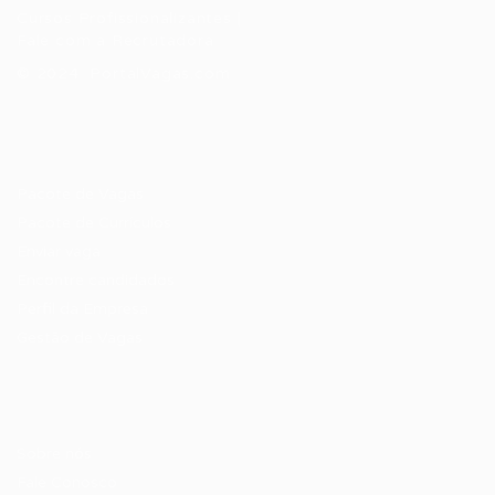
Cursos Profissionalizantes
|
Fale com a Recrutadora
© 2024 PortalVagas.com
Recrutador / Empresas
Pacote de Vagas
Pacote de Currículos
Enviar vaga
Encontre candidados
Perfil da Empresa
Gestão de Vagas
Candidatos / Vagas
Sobre nós
Fale Conosco