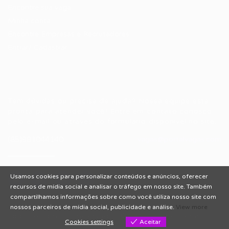
Encontre sua vaga
Minha conta
Encontre Empresas e Recrutadores
Entrar/ Cadastrar
Fale conosco
Tem dúvidas ou precisa de ajuda? Nossa equipe está
pronta para atender você! Entre em contato conosco
pelo e-mail ou através do formulário disponível no site.
(85)981044140
vagas@portalvagas.com
Usamos cookies para personalizar conteúdos e anúncios, oferecer
recursos de mídia social e analisar o tráfego em nosso site. Também
compartilhamos informações sobre como você utiliza nosso site com
nossos parceiros de mídia social, publicidade e análise.
View more
Todos os direitos reservados © 2012 Portal Vagas.
Cookies settings
Aceitar