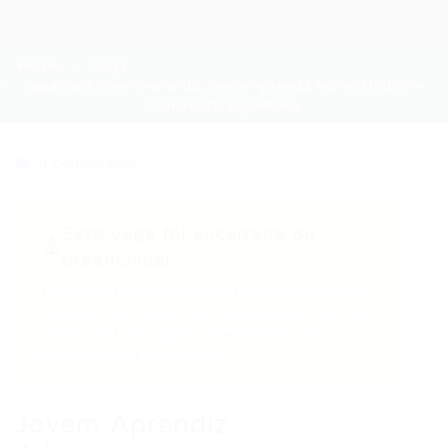
Home
Vaga
Vaga para Jovem Aprendiz Jovem Aprendiz Administrativo –
Concrejato Engenharia
0 Comentários
Esta vaga foi encerrada ou
⚠️
preenchida!
Esta oportunidade não está mais aceitando
candidaturas. Mas não se preocupe: confira
abaixo outras vagas semelhantes que
selecionamos para você!
Jovem Aprendiz