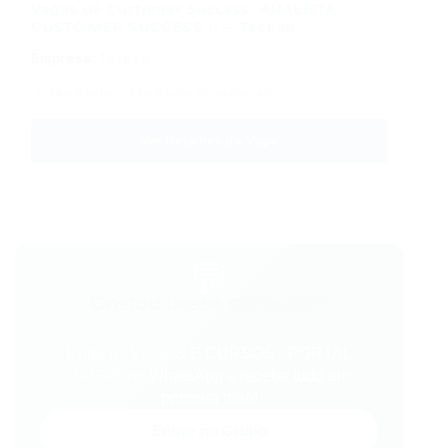
Vagas de Customer Success: ANALISTA
CUSTOMER SUCCESS II – Tecban
Empresa:
Tecban
📍 São Paulo – São Paulo (Presencial)
Ver Detalhes da Vaga
💬
Gostou desse conteúdo?
Entre no VAGAS E CURSOS - PORTAL
VAGAS no WhatsApp e receba tudo em
primeira mão!
Entrar no Grupo