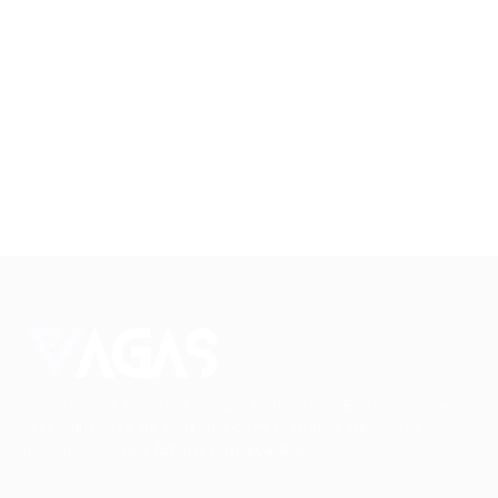
Conectando talentos a oportunidades. Explore novas
possibilidades de carreira com milhares de vagas
disponíveis.
Seu futuro começa aqui.