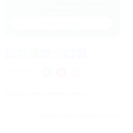
Entre no VAGAS E CURSOS - PORTAL
VAGAS no WhatsApp e receba tudo em
primeira mão!
Entrar no Grupo
Facebook
Twitter
WhatsApp
LinkedIn
Email
Messenger
Share
Share this post
Vaga para Jovem Aprendiz Jovem...
Post anterior
Vaga para Jovem Aprendiz Jovem...
Próximo Post