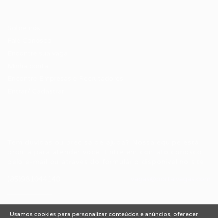
Candidatos / Vagas
Sobre nós
Fale Conosco
Encontre sua vaga
Minha conta
Encontre Empresas e Recrutadores
Entrar/ Cadastrar
Fale conosco
Tem dúvidas ou precisa de ajuda? Nossa equipe está
pronta para atender você! Entre em contato conosco
pelo e-mail ou através do formulário disponível no site.
(85)981044140
vagas@portalvagas.com
Usamos cookies para personalizar conteúdos e anúncios, oferecer