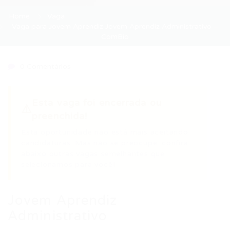
Home
Vaga
Vaga para Jovem Aprendiz Jovem Aprendiz Administrativo –
ComBio
0 Comentários
Esta vaga foi encerrada ou
⚠️
preenchida!
Esta oportunidade não está mais aceitando
candidaturas. Mas não se preocupe: confira
abaixo outras vagas semelhantes que
selecionamos para você!
Jovem Aprendiz
Administrativo