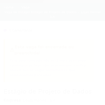
Home
Vaga
Vaga de Estágio Estágio de Projeto de Dados – Lojas Renner
S.A.
0 Comentários
Esta vaga foi encerrada ou
⚠️
preenchida!
Esta oportunidade não está mais aceitando
candidaturas. Mas não se preocupe: confira
abaixo outras vagas semelhantes que
selecionamos para você!
Estágio de Projeto de Dados
Empresa:
Lojas Renner S.A.