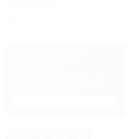
são bem-vindas em todas as nossas
oportunidades.
Dica:
Mantenha seu currículo sempre
atualizado para aumentar suas chances!
💬
Gostou desse conteúdo?
Entre no VAGAS E CURSOS - PORTAL
VAGAS no WhatsApp e receba tudo em
primeira mão!
Entrar no Grupo
Facebook
Twitter
WhatsApp
LinkedIn
Email
Messenger
Share