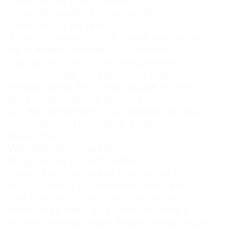
para vagas dos nossos CDs*;
Vale-Refeição/Alimentação;
Vale-Cesta de Natal;
Auxílio Home Office (para contratos
de trabalho híbrido ou remoto)*;
Cartão de crédito multicompras;
Desconto de Colaborador nas
nossas lojas.Para sua saúde e bem-
estar:Assistência Médica;
Dr. Be (telemedicina, telepsicologia,
coaching nutricional e coaching
esportivo);
Wellhub (Gympass);
Programas e Campanhas
desenvolvidos para promover o
autocuidado da saúde e bem-estar
dos nossos colaboradores e seus
familiares.Para sua flexibilidade e
rotina:Metodologia Balance aplicada