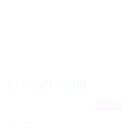
Facebook
Twitter
WhatsApp
LinkedIn
Email
Messenger
Share
Veja mais