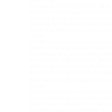
(INCITEL);
Participar da organização de e
Atender a dúvidas e demandas d
pessoas externas ao Inatel rel
Realizar apresentações e trein
Atuar em demandas instituciona
Inatel;
FETIN: Participar ativamente d
momentos relacionados à feira 
tecnológicos a serem desenvol
IC/INCITEL: Participar da gerên
de bolsas de fomento, realizaç
em plataformas oficiais do Ina
Requisitos para a VagaEstar ma
Inatel;
Conhecimentos no Pacote Offic
Disponibilidade pelo menos 20
tivesse ou soubesse:Ter parti
Experiência em comissões ou a