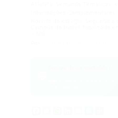
Atlética, Semanas Temáticas, e
Informações Complementares
Horário do estágio: Segunda a 
Campus do Inatel, localizado e
– MG.
Dica:
Mantenha seu currículo sempre at
Gostou desse conteúdo?
💬
Entre no VAGAS E CURSOS - PORTA
em primeira mão!
Facebook
Twitter
WhatsApp
LinkedIn
Email
Messe
Sha