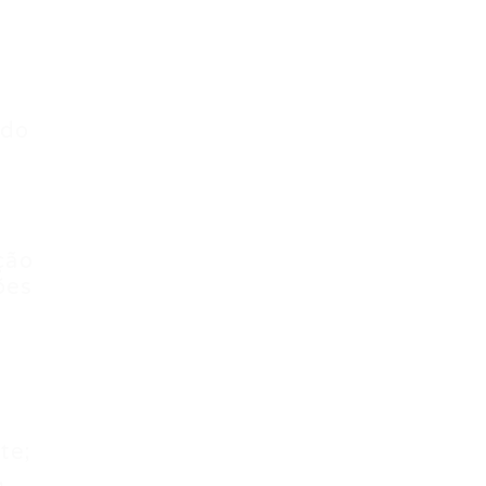
 do
ção
ões
te;
,