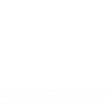
Presencial
Santa Rita do Sapucaí – Minas Gerais
29/06/2026
 profissional. O Inatel está recrutando estudantes co
e Ensino e Pesquisa, atuando na Fetin (Feira Tecnológi
itel (Congresso de Iniciação Científica do Inatel).
dministração de dados relativos aos alunos
os à Feira Tecnológica do Inatel (FETIN), 
resso de Iniciação Científica do Inatel