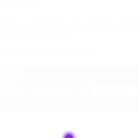
ntre outras.
sexta, das 13h30 às 17h30.Local do estági
m Santa Rita do Sapucaí
ualizado para aumentar suas chances!
Entrar no Grupo
L VAGAS no WhatsApp e receba tudo
nger
re