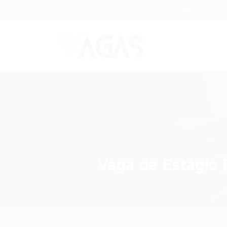
Brasil
(85) 98104-4139
vagas@portalvagas
Vaga de Estágio 
Home