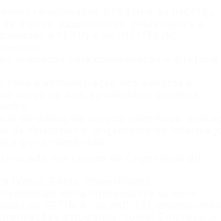
ventos relacionados à FETIN e ao INCITEL;
e alunos, especialistas, professores e
acionadas à FETIN e ao INCITEL/IC;
amentos;
is indicadas pela coordenação e diretoria
e toda a administração dos eventos e
ao longo do ano, apoiando os projetos
vidos;
cia de dados de artigos científicos, aplica
ão de relatórios e lançamento de informaç
tel e governamentais.
triculado nos cursos de Engenharia do
e (Word, Excel, PowerPoint);
h/semanais.Seria interessante se você
cipado de FETIN e /ou INCITEL anteriormen
gremiações estudantis, como: Empresa Jr.