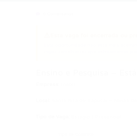
0 Comentários
⚠️
Esta vaga foi encerrada ou pr
Esta oportunidade não está mais aceitan
vagas semelhantes que selecionamos par
Ensino e Pesquisa – Est
Empresa:
Inatel
Local:
Santa Rita do Sapucaí – Minas Ge
Tipo de Vaga:
Estágio | Presencial
Tipo de Contrato