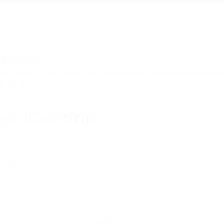
eenchida!
do candidaturas. Mas não se preocupe: confira abaixo outr
a você!
ágio IC e FETIN
rais
Estágio