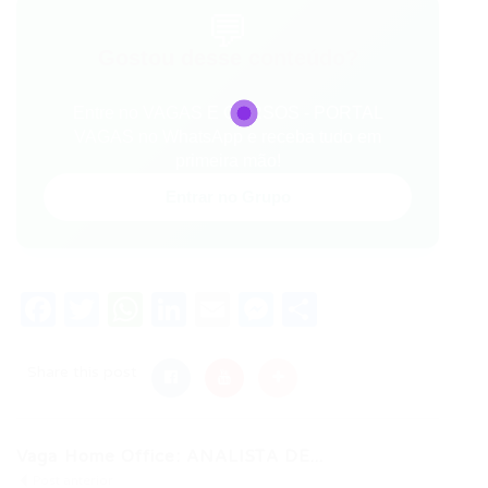
💬
Gostou desse conteúdo?
Entre no VAGAS E CURSOS - PORTAL
VAGAS no WhatsApp e receba tudo em
primeira mão!
Entrar no Grupo
Facebook
Twitter
WhatsApp
LinkedIn
Email
Messenger
Share
Share this post
Vaga Home Office: ANALISTA DE...
Post anterior