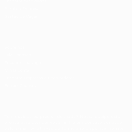
Encontre candidados
Perfil da Empresa
Gestão de Vagas
Candidatos / Vagas
Sobre nós
Fale Conosco
Encontre sua vaga
Minha conta
Encontre Empresas e Recrutadores
Entrar/ Cadastrar
Fale conosco
Tem dúvidas ou precisa de ajuda? Nossa equipe está
pronta para atender você! Entre em contato conosco
pelo e-mail ou através do formulário disponível no site.