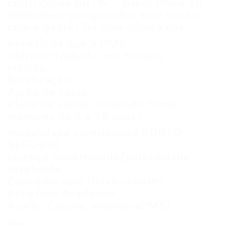
certificação GPTW – Great Place To
Work!Quer compartilhar este sonho
com a gente? Dá uma olhada nos
benefícios que a DMS
oferece!Trabalho em modelo
híbrido;
Bonificação;
Ajuda de custo;
Plano de saúde, incluindo filhos
menores de 0 a 18 anos (
modalidade contributiva PORTO
SEGURO);
Licença maternidade/paternidade
estendida;
Convênio com Universidades;
Benefício Academia;
Auxílio Creche. #VempraDMS!
Dica:
Mantenha seu currículo sempre