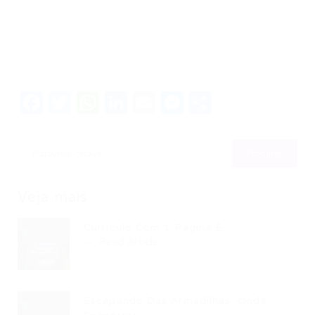
Facebook
Twitter
WhatsApp
LinkedIn
Email
Messenger
Share
Veja mais
Currículo Com 1 Página É...
Read Article
Escapando Das Armadilhas: Onde