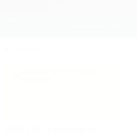
Home
Vaga
Vaga Home Office: DMS LOG | Analista de Recrutamento e
Seleção Sênior – DMS Logistics
0 Comentários
Esta vaga foi encerrada ou
⚠️
preenchida!
Esta oportunidade não está mais aceitando
candidaturas. Mas não se preocupe: confira
abaixo outras vagas semelhantes que
selecionamos para você!
DMS LOG | Analista de