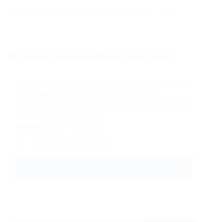
atualizado para aumentar suas chances!
💼 Vagas Recomendadas para Você:
Vagas de Customer Success: Vaga Exclusiva
para Pessoas com Deficiência (PcD) |
Analista de Customer Success Júnior (SDR) –
Brasil – Prophix Latam
Empresa:
Prophix Latam
📍 Curitiba – Paraná (Híbrido)
Ver Detalhes da Vaga