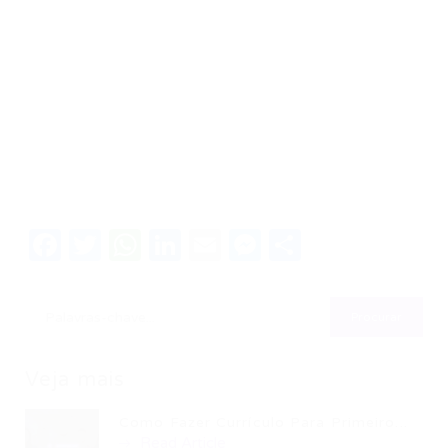
Facebook
Twitter
WhatsApp
LinkedIn
Email
Messenger
Share
Veja mais
Como Fazer Currículo Para Primeiro...
Read Article