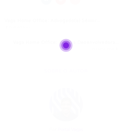
Vaga Home Office: Advogado(a) Sênior...
Post anterior
Vaga Home Office: Pessoa Desenvolvedora...
Próximo Post
SOBRE O AUTOR
Por
Portal Vagas