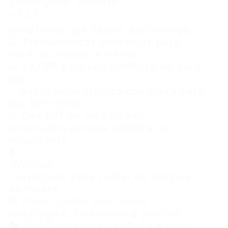
18hRegime: Remoto
– CLT
Benefícios que fazem a diferença:
💻 Treinamentos contínuos para
você se manter à frente
🎫 VA/VR para seu conforto no dia a
dia
✨ Assistência Médica completa para
seu bem-estar
🎉 Day Off no mês do seu
aniversário porque celebrar é
importante
🏋
️ Wellhub
– Gympass para cuidar do corpo e
da mente
🛟 Pluxe-Cuida, com apoio
psicológico, financeiro e jurídico
🎭 SESC para lazer, cultura e bem-