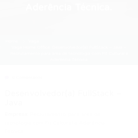
Aderência Técnica.
Home
Vaga
Vaga Home Office: Desenvolvedor(a) FullStack – Java –
Recrutamento para área de tecnologia com Fit Cultural e
Aderência Técnica.
0 Comentários
Desenvolvedor(a) FullStack –
Java
Empresa:
Recrutamento para área de
tecnologia com Fit Cultural e Aderência
Técnica.