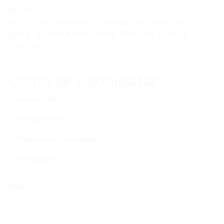
estar
👶 Licença-paternidade estendida
para aproveitar mais tempo com a
família
Como se Candidatar
Acesse o link:
Clique no botão “Candidatar-se” acima
para acessar a vaga na plataforma Gupy.
Crie seu Perfil:
Se for seu primeiro acesso, crie uma
conta com seus dados.
Preencha as Informações:
Complete as etapas
solicitadas (currículo, testes, experiências).
Acompanhe:
Após finalizar, acompanhe o processo no
seu painel de candidato.
Dica:
Mantenha seu currículo sempre
atualizado para aumentar suas chances!