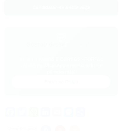
Candidatar-se a esta vaga
💬
Gostou desse conteúdo?
Entre no VAGAS E CURSOS - PORTAL
VAGAS no WhatsApp e receba tudo em
primeira mão!
Entrar no Grupo
Facebook
Twitter
WhatsApp
LinkedIn
Email
Messenger
Share
Share this post