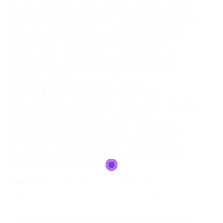
do metrô Paulista. O seu bem-estar
é a nossa prioridade:· Vale Refeição;​·
Vale Alimentação;​· Plano Médico
Bradesco;​· Plano Odontológico
Bradesco;​· Wellhub e Totalpass;​·
Vale Transporte;​· Auxílio Creche; ​·
Participação nos Lucros e
Resultados;​· Seguro de Vida;​·
Previdência Privada;​· Day off no dia
do seu aniversário;​· Licença-
paternidade estendida;​· Parceria
com a Creditas.​ A i4pro apoia a
diversidade e inclusão de PCD em
todas as suas vagas.
Dica:
Mantenha seu currículo sempre
atualizado para aumentar suas chances!