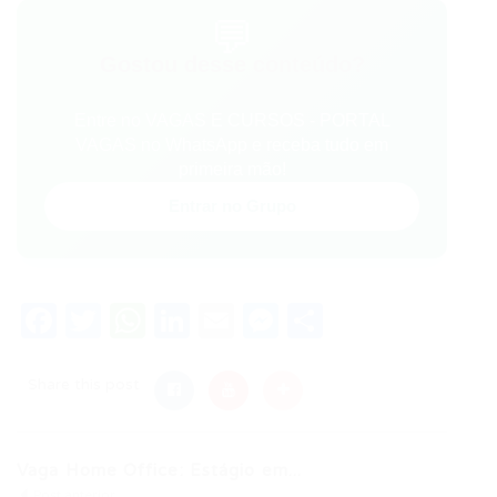
💬
Gostou desse conteúdo?
Entre no VAGAS E CURSOS - PORTAL
VAGAS no WhatsApp e receba tudo em
primeira mão!
Entrar no Grupo
Facebook
Twitter
WhatsApp
LinkedIn
Email
Messenger
Share
Share this post
Vaga Home Office: Estágio em...
Post anterior