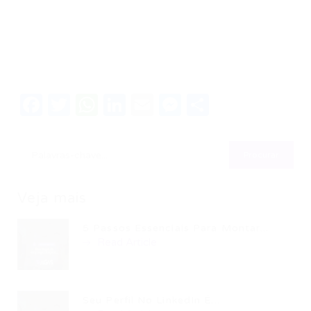
Facebook
Twitter
WhatsApp
LinkedIn
Email
Messenger
Share
Veja mais
5 Passos Essenciais Para Montar...
Read Article
Seu Perfil No LinkedIn É...