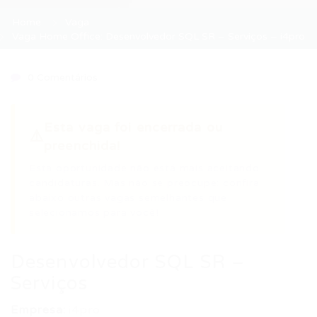
Home
Vaga
Vaga Home Office: Desenvolvedor SQL SR – Serviços – i4pro
0 Comentários
Esta vaga foi encerrada ou
⚠️
preenchida!
Esta oportunidade não está mais aceitando
candidaturas. Mas não se preocupe: confira
abaixo outras vagas semelhantes que
selecionamos para você!
Desenvolvedor SQL SR –
Serviços
Empresa:
i4pro