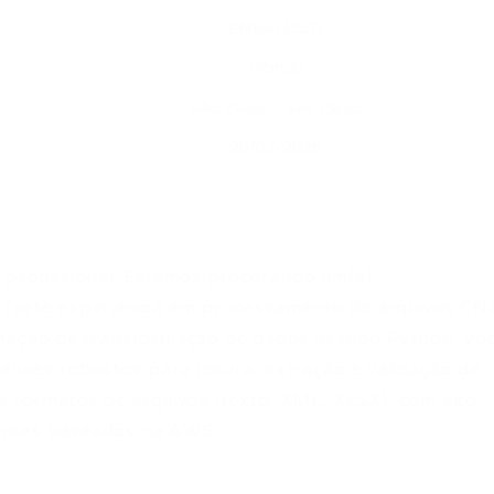
Efetivo (CLT)
Híbrido
São Paulo – São Paulo
20/02/2026
 profissional. Estamos procurando um(a)
m forte experiência em processamento de arquivos C
omação de transformação de dados usando Python. Vo
elines robustos para leitura, extração e validação de
es formatos de arquivos (texto, XML, XLSX), com alto
entes baseados na AWS.