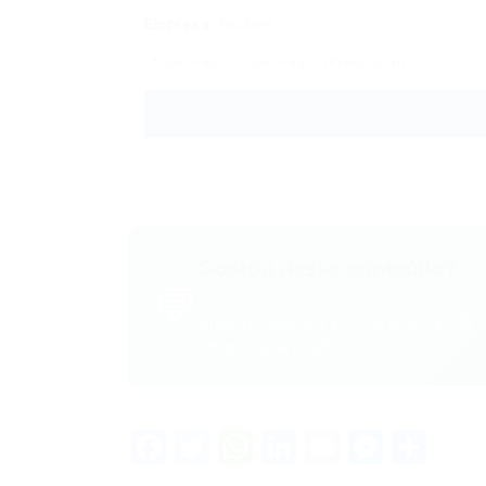
Empresa:
Tecban
📍 São Paulo – São Paulo (Presencial)
Gostou desse conteúdo?
💬
Entre no VAGAS E CURSOS - PORTA
em primeira mão!
Facebook
Twitter
WhatsApp
LinkedIn
Email
Messe
Sha