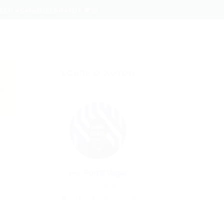
HA SER #SANGUELARANJA 🧡🚀
SOBRE O AUTOR
as
Por
Portal Vagas
27/02/2026
31
0
0