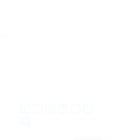
r...
ost
Facebook
Twitter
WhatsApp
LinkedIn
Email
Messenge
Share