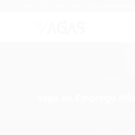
Brasil
(85) 98104-4139
vagas@portalvagas
Vaga de Emprego Híb