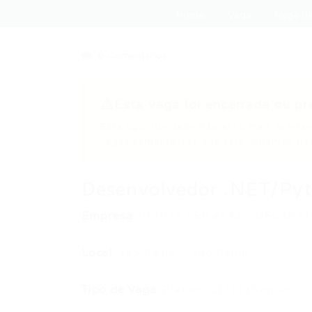
Home
Vaga
Vaga d
0 Comentários
⚠️
Esta vaga foi encerrada ou pr
Esta oportunidade não está mais aceitan
vagas semelhantes que selecionamos par
Desenvolvedor .NET/Pyt
Empresa:
VENHA SER #SANGUELARANJ
Local:
São Paulo – São Paulo
Tipo de Vaga:
Efetivo (CLT) | Híbrido