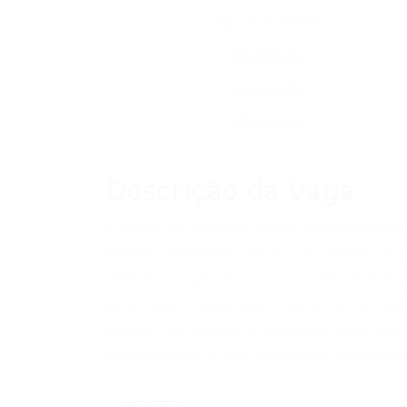
Tipo de Contrato
Modalidade
Localização
Publicada em
Descrição da Vaga
Confira os detalhes desta oportunidade
Desenvolvedor(a) .NET Core Sênior co
400, execução de rotinas batch, e aut
será responsável por criar e manter pip
dados financeiros, integrando diferent
desempenho e confiabilidade, em ambi
Principais