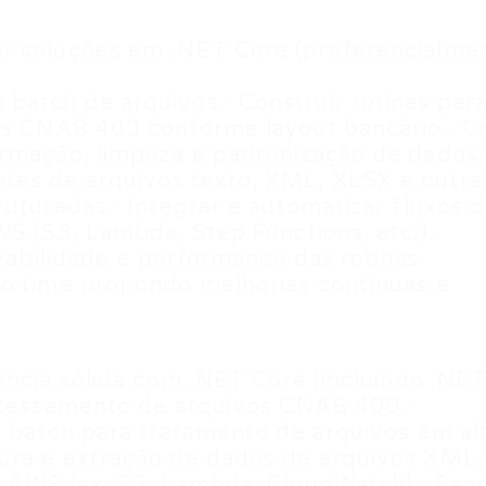
r soluções em .NET Core (preferencialme
atch de arquivos.· Construir rotinas par
os CNAB 400 conforme layout bancário.· Cr
ormação, limpeza e padronização de dados.
tes de arquivos texto, XML, XLSX e outra
ruturadas.· Integrar e automatizar fluxos 
WS (S3, Lambda, Step Functions, etc.).·
reabilidade e performance das rotinas
 o time propondo melhorias contínuas e
ência sólida com .NET Core (incluindo .NET
rocessamento de arquivos CNAB 400.·
s batch para tratamento de arquivos em al
ura e extração de dados de arquivos XML,
m AWS (ex: S3, Lambda, CloudWatch).· Ban