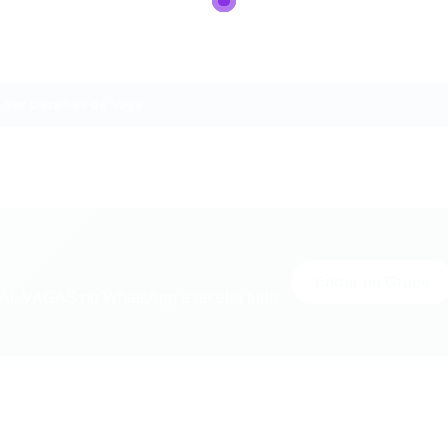
Ver Detalhes da Vaga
Entrar no Grupo
L VAGAS no WhatsApp e receba tudo
nger
re