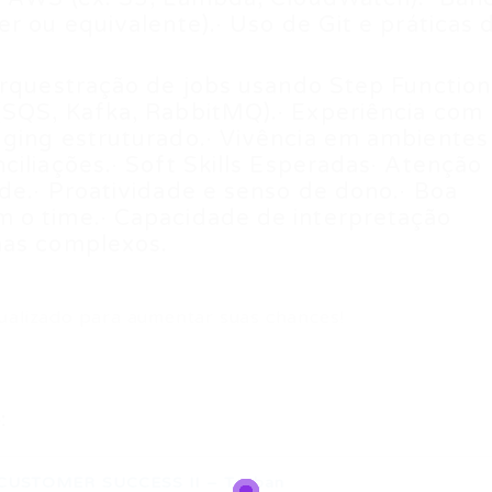
r ou equivalente).· Uso de Git e práticas 
orquestração de jobs usando Step Function
(SQS, Kafka, RabbitMQ).· Experiência com
gging estruturado.· Vivência em ambientes
ciliações.· Soft Skills Esperadas· Atenção
de.· Proatividade e senso de dono.· Boa
 o time.· Capacidade de interpretação
mas complexos.
ualizado para aumentar suas chances!
:
 CUSTOMER SUCCESS II – Tecban