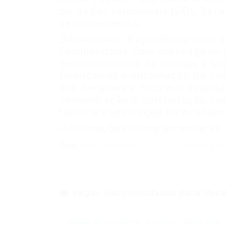
de dados relacionais (SQL Serve
versionamento.
Diferenciais· Experiência com 
Familiaridade com mensageria 
monitoramento de rotinas e lo
financeiros e automação de con
aos detalhes e foco em qualida
comunicação e colaboração com
técnica e resolução de proble
Informações Complementares
Dica:
Mantenha seu currículo sempre at
💼 Vagas Recomendadas para Você
Vagas de Customer Success: ANALISTA