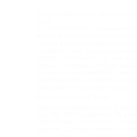
Responsabilidades· Desenvolve
.NET
8) com foco em processamento b
leitura e tratamento de arquiv
scripts em Python para transf
Trabalhar com dados provenien
fontes estruturadas ou não est
dados utilizando serviços da A
Garantir a confiabilidade, rast
desenvolvidas.· Colaborar com
soluções técnicas escaláveis.
Requisitos para a Vaga
Requisitos obrigatórios· Experi
7 ou 8).· Sólido domínio de p
Experiência prática com rotina
volume.· Conhecimento em leit
XLSX e texto.· Experiência co