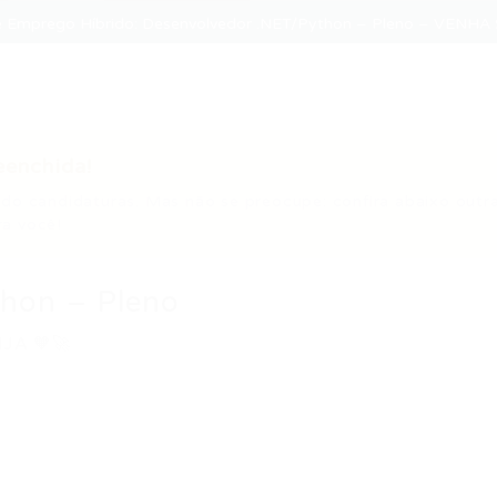
e Emprego Híbrido: Desenvolvedor .NET/Python – Pleno – VEN
eenchida!
do candidaturas. Mas não se preocupe: confira abaixo outr
a você!
hon – Pleno
A 🧡🚀