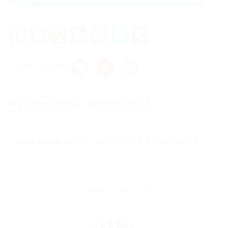
Facebook
Twitter
WhatsApp
LinkedIn
Email
Messenger
Share
Share this post
Vaga Home Office: EXECUTIVO DE...
Post anterior
Vaga Home Office: SOFTWARE DEVELOPER...
Próximo Post
SOBRE O AUTOR