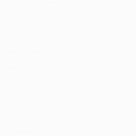
Fale com a Recrutadora
© 2024 PortalVagas.com
Recrutador / Empresas
Pacote de Vagas
Pacote de Currículos
Enviar vaga
Encontre candidados
Perfil da Empresa
Gestão de Vagas
Candidatos / Vagas
Sobre nós
Fale Conosco
Encontre sua vaga