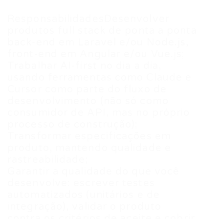
ResponsabilidadesDesenvolver
produtos full stack de ponta a ponta
back-end em Laravel e/ou Node.js,
front-end em Angular e/ou Vue.js;
Trabalhar AI-first no dia a dia,
usando ferramentas como Claude e
Cursor como parte do fluxo de
desenvolvimento (não só como
consumidor de API, mas no próprio
processo de construção);
Transformar especificações em
produto, mantendo qualidade e
rastreabilidade;
Garantir a qualidade do que você
desenvolve: escrever testes
automatizados (unitários e de
integração), validar o produto
contra os critérios de aceite e cobrir