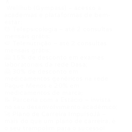
🏋
️ Wellhub (Gympass) – acesso a
academias e plataformas de bem-
estar;
💆 Telepsicologia – até 2 consultas
mensais grátis;
🍉 Telenutrição – até 2 consultas
mensais grátis;
🤗 15% de desconto em exames
laboratoriais da rede Dasa;
🤗 30% de desconto em
medicamentos genéricos na rede
Pague Menos e 20% em
medicamentos de marca;
📝 Parceria com a Estácio – invista
no seu desenvolvimento acadêmico;
🚀 Plano de Carreira ImpulsoJá –
mais do que um plano de carreira, é
o seu trampolim para o sucesso!