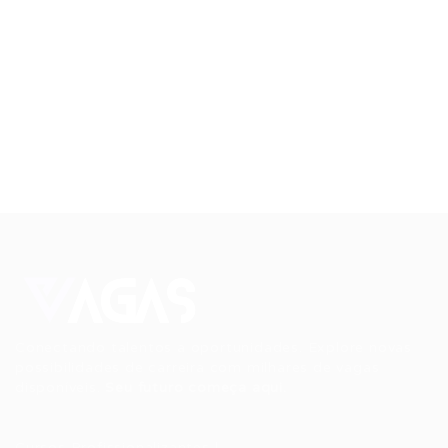
Conectando talentos a oportunidades. Explore novas
possibilidades de carreira com milhares de vagas
disponíveis.
Seu futuro começa aqui.
Cursos Profissionalizantes
|