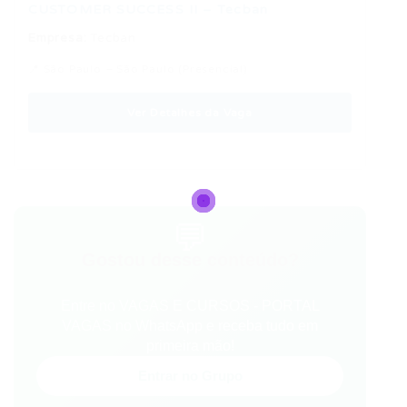
CUSTOMER SUCCESS II – Tecban
Empresa:
Tecban
📍 São Paulo – São Paulo (Presencial)
Ver Detalhes da Vaga
💬
Gostou desse conteúdo?
Entre no VAGAS E CURSOS - PORTAL
VAGAS no WhatsApp e receba tudo em
primeira mão!
Entrar no Grupo