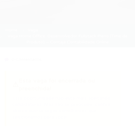
Home
Vaga
Vaga Home Office: Desenvolvedor Fullstack Pleno (Time de
Produto) – Contajá Contabilidade Online
0 Comentários
Esta vaga foi encerrada ou
⚠️
preenchida!
Esta oportunidade não está mais aceitando
candidaturas. Mas não se preocupe: confira
abaixo outras vagas semelhantes que
selecionamos para você!