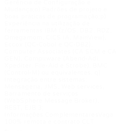
Gerência de Configuração e
Mudança;o) Padrões de projeto e
boas práticas de programação;p)
Experiência na utilização de
ferramentas IBM (z/OS, DB2, RDZ,
Omegamom, CICS IA, MainView),
Eccox (QC-Cobol e QC-DB2),
Computer Associates (CA SCM e CA
GEN), Compuware (Abend-Adi,
Xpediter, File-Aid e Strobe), BMC
(Control-M) ou equivalentes. q)
Integração entre sistemas:
Mensageria, JMS, Web services,
Barramento de serviços
(WebSphere Message Broker),
REST, EJB 3;
Informações ComplementaresVaga
100% remota e contrato CLT