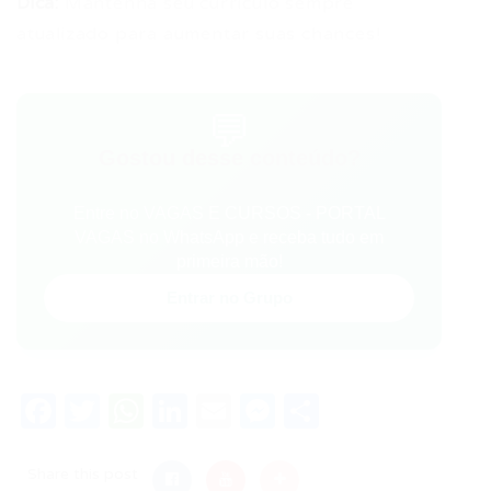
Dica:
Mantenha seu currículo sempre
atualizado para aumentar suas chances!
💬
Gostou desse conteúdo?
Entre no VAGAS E CURSOS - PORTAL
VAGAS no WhatsApp e receba tudo em
primeira mão!
Entrar no Grupo
Facebook
Twitter
WhatsApp
LinkedIn
Email
Messenger
Share
Share this post